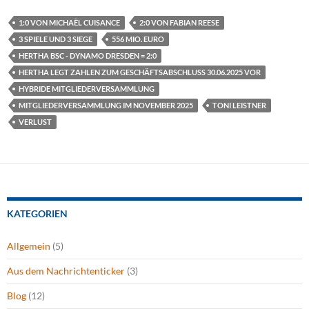
1:0 VON MICHAËL CUISANCE
2:0 VON FABIAN REESE
3 SPIELE UND 3 SIEGE
556 MIO. EURO
HERTHA BSC - DYNAMO DRESDEN = 2:0
HERTHA LEGT ZAHLEN ZUM GESCHÄFTSABSCHLUSS 30.06.2025 VOR
HYBRIDE MITGLIEDERVERSAMMLUNG
MITGLIEDERVERSAMMLUNG IM NOVEMBER 2025
TONI LEISTNER
VERLUST
KATEGORIEN
Allgemein
(5)
Aus dem Nachrichtenticker
(3)
Blog
(12)