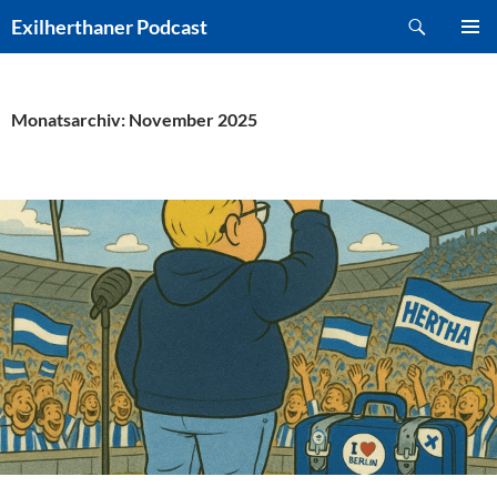
Zum
Suchen
Exilherthaner Podcast
Inhalt
PRIMÄR
springen
MENÜ
Monatsarchiv: November 2025