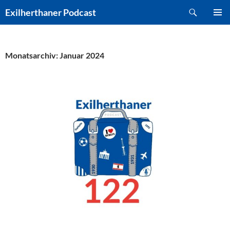
Zum
Suchen
Exilherthaner Podcast
Inhalt
PRIMÄR
springen
MENÜ
Monatsarchiv: Januar 2024