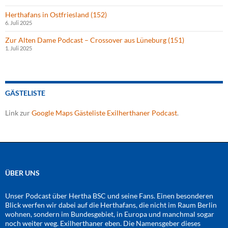
Herthafans in Ostfriesland (152)
6. Juli 2025
Zur Alten Dame Podcast – Crossover aus Lüneburg (151)
1. Juli 2025
GÄSTELISTE
Link zur
Google Maps Gästeliste Exilherthaner Podcast
.
ÜBER UNS
Unser Podcast über Hertha BSC und seine Fans. Einen besonderen
Blick werfen wir dabei auf die Herthafans, die nicht im Raum Berlin
wohnen, sondern im Bundesgebiet, in Europa und manchmal sogar
noch weiter weg. Exilherthaner eben. Die Namensgeber dieses