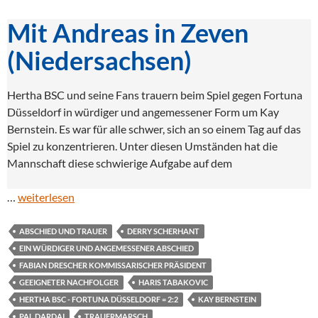
Mit Andreas in Zeven
(Niedersachsen)
Hertha BSC und seine Fans trauern beim Spiel gegen Fortuna
Düsseldorf in würdiger und angemessener Form um Kay
Bernstein. Es war für alle schwer, sich an so einem Tag auf das
Spiel zu konzentrieren. Unter diesen Umständen hat die
Mannschaft diese schwierige Aufgabe auf dem
…
weiterlesen
ABSCHIED UND TRAUER
DERRY SCHERHANT
EIN WÜRDIGER UND ANGEMESSENER ABSCHIED
FABIAN DRESCHER KOMMISSARISCHER PRÄSIDENT
GEEIGNETER NACHFOLGER
HARIS TABAKOVIC
HERTHA BSC - FORTUNA DÜSSELDORF = 2:2
KAY BERNSTEIN
PAL DARDAI
TRAUERMARSCH