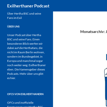
Suchen
Exilherthaner Podcast
Zum
Über Hertha BSC und seine
Fans im Exil
Inhalt
springen
ÜBER UNS
Monatsarchiv: 
Unser Podcast über Hertha
BSC und seine Fans. Einen
besonderen Blick werfen wir
dabei auf die Herthafans, die
nicht im Raum Berlin wohnen,
sondern im Bundesgebiet, in
Europa und manchmal sogar
noch weiter weg. Exilherthaner
eben. Die Namensgeber dieses
Podcasts. Mehr über uns gibt
es
hier
.
OFCS VON EXILHERTHANERN
OFCs und inoffizielle
Fangruppen von Hertha BSC