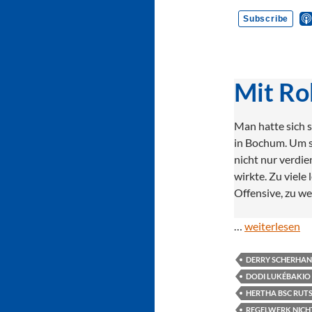
Mit Ro
Man hatte sich 
in Bochum. Um s
nicht nur verdie
wirkte. Zu viele
Offensive, zu w
…
weiterlesen
DERRY SCHERHANT
DODI LUKÉBAKIO
HERTHA BSC RUT
REGELWERK NICH