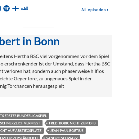
bert in Bonn
seitens Hertha BSC viel vorgenommen vor dem Spiel
o erschrenkender ist der Umstand, dass Hertha BSC
nt verloren hat, sondern auch phasenweise hilflos
 leichte Gegentore, zu ungenaues Spiel in der
enig Torchancen herausgespielt
S ERSTES BUNDESLIGASPIEL
 SCHMERZLICH VERMISST
FREDI BOBIC NICHT ZUM DFB
SCHT AUF ABSTIEGSPLATZ
JEAN-PAUL BOËTIUS
T MEHR VERSTÄNDLICH
SANDRO SCHWARZ