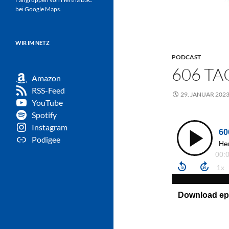
bei Google Maps.
WIR IM NETZ
PODCAST
606 TA
Amazon
RSS-Feed
29. JANUAR 202
YouTube
Spotify
Instagram
Podigee