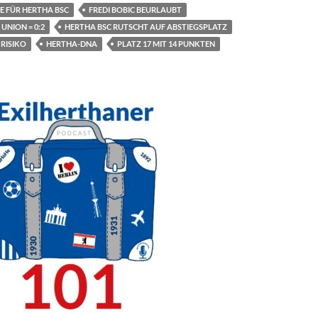
E FÜR HERTHA BSC
FREDI BOBIC BEURLAUBT
 UNION = 0:2
HERTHA BSC RUTSCHT AUF ABSTIEGSPLATZ
 RISIKO
HERTHA-DNA
PLATZ 17 MIT 14 PUNKTEN