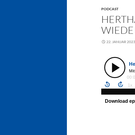
PODCAST
HERTH
WIEDER
22. JANUAR 202