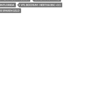
IN FLORIDA
VFL BOCHUM - HERTHA BSC =3:1
S SPAREN GELD