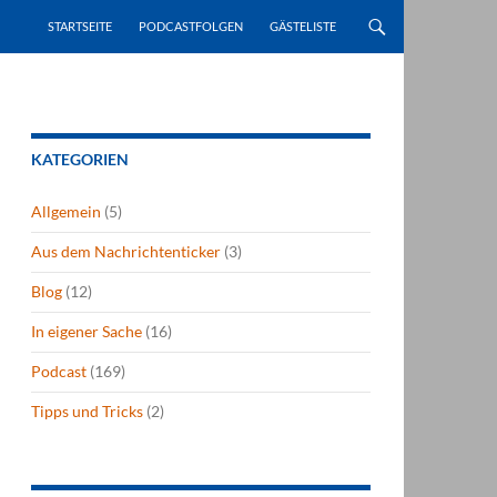
STARTSEITE
PODCASTFOLGEN
GÄSTELISTE
KATEGORIEN
Allgemein
(5)
Aus dem Nachrichtenticker
(3)
Blog
(12)
In eigener Sache
(16)
Podcast
(169)
Tipps und Tricks
(2)