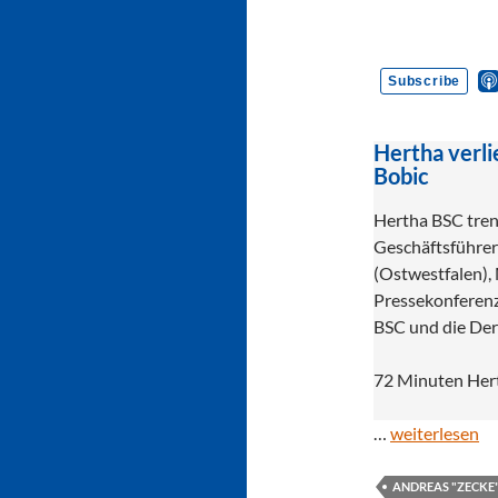
Hertha verli
Bobic
Hertha BSC tren
Geschäftsführer 
(Ostwestfalen),
Pressekonferenz
BSC und die Der
72 Minuten Hert
…
weiterlesen
ANDREAS "ZECKE