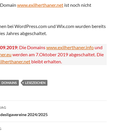
r Domain
www.exilherthaner.net
ist noch nicht
onen bei WordPress.com und Wix.com wurden bereits
des Jahres abgeschaltet.
.09.2019:
Die Domains
www.exilherthaner.info
und
ner.eu
werden am 7.Oktober 2019 abgeschaltet. Die
lherthaner.net
bleibt erhalten.
DOMAINS
LESEZEICHEN
avigation
RAG
ndesligavereine 2024/2025
G