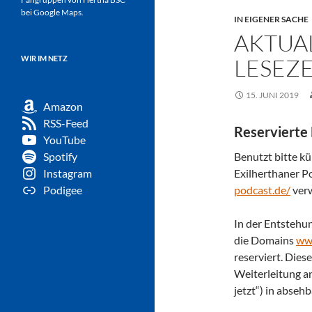
bei Google Maps.
IN EIGENER SACHE
AKTUAL
WIR IM NETZ
LESEZ
15. JUNI 2019
Amazon
RSS-Feed
Reservierte
YouTube
Benutzt bitte k
Spotify
Exilherthaner Po
Instagram
podcast.de/
verw
Podigee
In der Entstehu
die Domains
www
reserviert. Dies
Weiterleitung an
jetzt“) in abseh