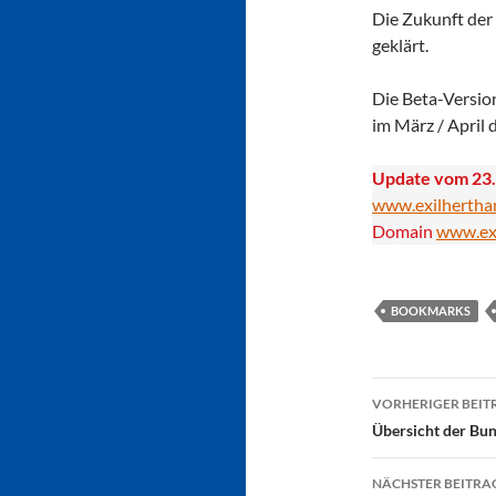
Die Zukunft de
geklärt.
Die Beta-Versi
im März / April 
Update vom 23
www.exilhertha
Domain
www.exi
BOOKMARKS
Beitragsn
VORHERIGER BEIT
Übersicht der Bu
NÄCHSTER BEITRA