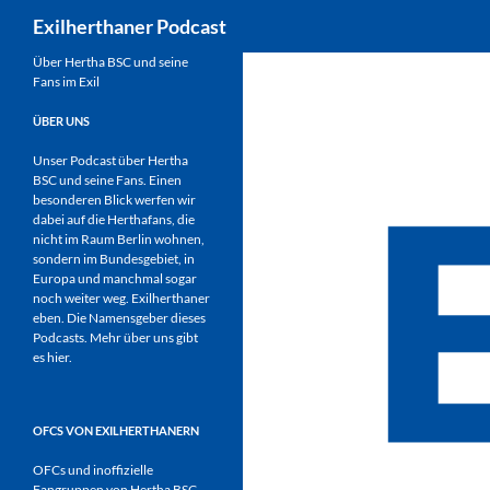
Suchen
Exilherthaner Podcast
Zum
Über Hertha BSC und seine
Fans im Exil
Inhalt
springen
ÜBER UNS
Unser Podcast über Hertha
BSC und seine Fans. Einen
besonderen Blick werfen wir
dabei auf die Herthafans, die
nicht im Raum Berlin wohnen,
sondern im Bundesgebiet, in
Europa und manchmal sogar
noch weiter weg. Exilherthaner
eben. Die Namensgeber dieses
Podcasts. Mehr über uns gibt
es
hier
.
OFCS VON EXILHERTHANERN
OFCs und inoffizielle
Fangruppen von Hertha BSC