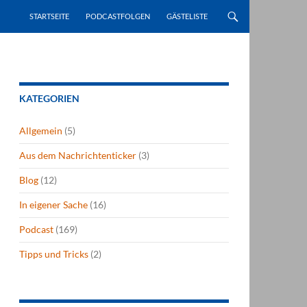
STARTSEITE
PODCASTFOLGEN
GÄSTELISTE
KATEGORIEN
Allgemein
(5)
Aus dem Nachrichtenticker
(3)
Blog
(12)
In eigener Sache
(16)
Podcast
(169)
Tipps und Tricks
(2)