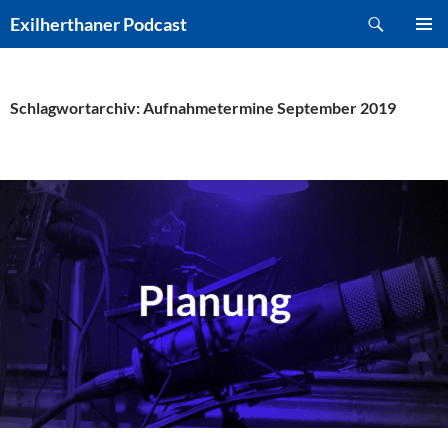
Zum
Suchen
Exilherthaner Podcast
Inhalt
PRIMÄR
springen
MENÜ
Schlagwortarchiv: Aufnahmetermine September 2019