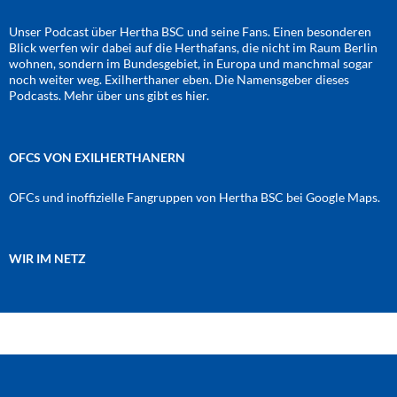
Unser Podcast über Hertha BSC und seine Fans. Einen besonderen
Blick werfen wir dabei auf die Herthafans, die nicht im Raum Berlin
wohnen, sondern im Bundesgebiet, in Europa und manchmal sogar
noch weiter weg. Exilherthaner eben. Die Namensgeber dieses
Podcasts. Mehr über uns gibt es
hier
.
OFCS VON EXILHERTHANERN
OFCs und inoffizielle Fangruppen von Hertha BSC bei Google Maps.
WIR IM NETZ
Amazon
RSS-Feed
YouTube
Spotify
Instagram
Podigee