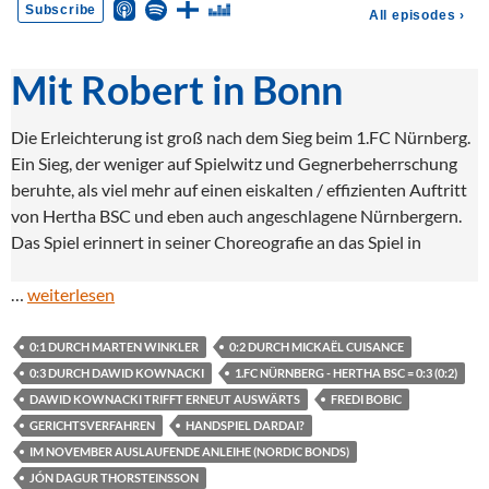
Mit Robert in Bonn
Die Erleichterung ist groß nach dem Sieg beim 1.FC Nürnberg.
Ein Sieg, der weniger auf Spielwitz und Gegnerbeherrschung
beruhte, als viel mehr auf einen eiskalten / effizienten Auftritt
von Hertha BSC und eben auch angeschlagene Nürnbergern.
Das Spiel erinnert in seiner Choreografie an das Spiel in
…
weiterlesen
0:1 DURCH MARTEN WINKLER
0:2 DURCH MICKAËL CUISANCE
0:3 DURCH DAWID KOWNACKI
1.FC NÜRNBERG - HERTHA BSC = 0:3 (0:2)
DAWID KOWNACKI TRIFFT ERNEUT AUSWÄRTS
FREDI BOBIC
GERICHTSVERFAHREN
HANDSPIEL DARDAI?
IM NOVEMBER AUSLAUFENDE ANLEIHE (NORDIC BONDS)
JÓN DAGUR THORSTEINSSON