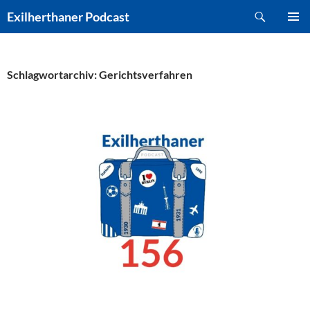
Zum
Suchen
Exilherthaner Podcast
Inhalt
PRIMÄR
springen
MENÜ
Schlagwortarchiv: Gerichtsverfahren