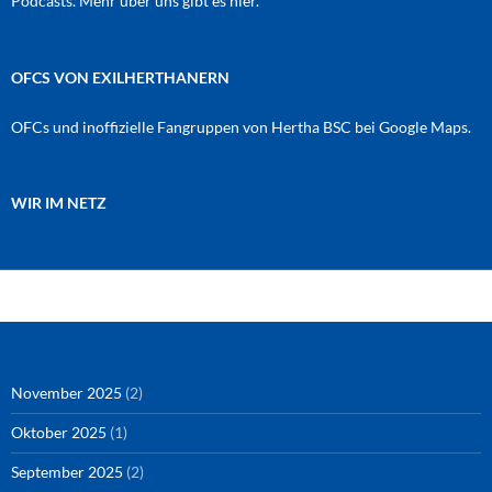
Podcasts. Mehr über uns gibt es
hier
.
OFCS VON EXILHERTHANERN
OFCs und inoffizielle Fangruppen von Hertha BSC bei Google Maps.
WIR IM NETZ
Amazon
RSS-Feed
YouTube
Spotify
Instagram
Podigee
November 2025
(2)
Oktober 2025
(1)
September 2025
(2)