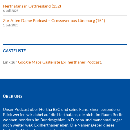
Herthafans in Ostfriesland (152)
6. Juli 2025
Zur Alten Dame Podcast – Crossover aus Lüneburg (151)
1. Juli 2025
GÄSTELISTE
Link zur
Google Maps Gästeliste Exilherthaner Podcast
.
ÜBER UNS
Unser Podcast über Hertha BSC und seine Fans. Einen besonderen
Blick werfen wir dabei auf die Herthafans, die nicht im Raum Berlin
wohnen, sondern im Bundesgebiet, in Europa und manchmal sogar
noch weiter weg. Exilherthaner eben. Die Namensgeber dieses