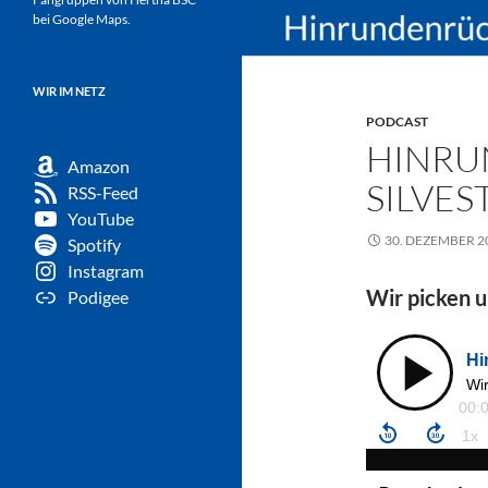
bei Google Maps.
WIR IM NETZ
PODCAST
HINRU
Amazon
SILVES
RSS-Feed
YouTube
30. DEZEMBER 2
Spotify
Instagram
Wir picken 
Podigee