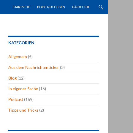
STARTSEITE
PODCASTFOLGEN
GÄSTELISTE
KATEGORIEN
Allgemein
(5)
Aus dem Nachrichtenticker
(3)
Blog
(12)
In eigener Sache
(16)
Podcast
(169)
Tipps und Tricks
(2)