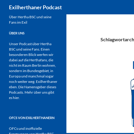
Suchen
Exilherthaner Podcast
Zum
Über Hertha BSC und seine
Fans im Exil
Inhalt
springen
ÜBER UNS
Schlagwortarch
Unser Podcast über Hertha
BSC und seine Fans. Einen
besonderen Blick werfen wir
dabei auf die Herthafans, die
nicht im Raum Berlin wohnen,
sondern im Bundesgebiet, in
Europa und manchmal sogar
noch weiter weg. Exilherthaner
eben. Die Namensgeber dieses
Podcasts. Mehr über uns gibt
es
hier
.
OFCS VON EXILHERTHANERN
OFCs und inoffizielle
Fangruppen von Hertha BSC