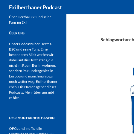
Suchen
Exilherthaner Podcast
Zum
Über Hertha BSC und seine
Fans im Exil
Inhalt
springen
ÜBER UNS
Schlagwortarchi
Unser Podcast über Hertha
BSC und seine Fans. Einen
besonderen Blick werfen wir
dabei auf die Herthafans, die
nicht im Raum Berlin wohnen,
sondern im Bundesgebiet, in
Europa und manchmal sogar
noch weiter weg. Exilherthaner
eben. Die Namensgeber dieses
Podcasts. Mehr über uns gibt
es
hier
.
OFCS VON EXILHERTHANERN
OFCs und inoffizielle
Fangruppen von Hertha BSC