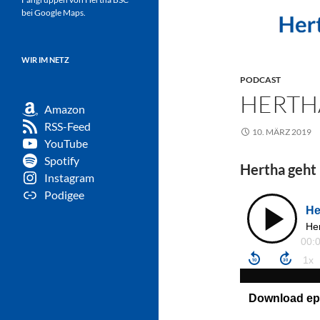
bei Google Maps.
WIR IM NETZ
PODCAST
HERTHA
Amazon
RSS-Feed
10. MÄRZ 2019
YouTube
Spotify
Hertha geht
Instagram
Podigee