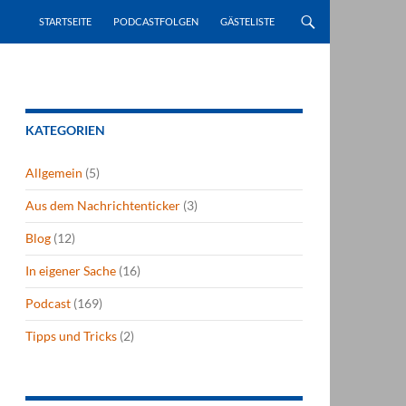
STARTSEITE
PODCASTFOLGEN
GÄSTELISTE
KATEGORIEN
Allgemein
(5)
Aus dem Nachrichtenticker
(3)
Blog
(12)
In eigener Sache
(16)
Podcast
(169)
Tipps und Tricks
(2)