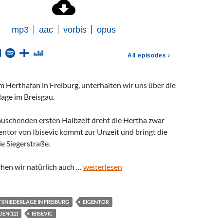
m Herthafan in Freiburg, unterhalten wir uns über die
age im Breisgau.
äuschenden ersten Halbzeit dreht die Hertha zwar
gentor von Ibisevic kommt zur Unzeit und bringt die
ie Siegerstraße.
chen wir natürlich auch …
weiterlesen
NIEDERLAGE IN FREIBURG
EIGENTOR
EN(12)
IBISEVIC