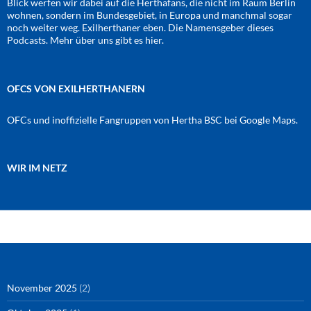
Blick werfen wir dabei auf die Herthafans, die nicht im Raum Berlin
wohnen, sondern im Bundesgebiet, in Europa und manchmal sogar
noch weiter weg. Exilherthaner eben. Die Namensgeber dieses
Podcasts. Mehr über uns gibt es
hier
.
OFCS VON EXILHERTHANERN
OFCs und inoffizielle Fangruppen von Hertha BSC bei Google Maps.
WIR IM NETZ
Amazon
RSS-Feed
YouTube
Spotify
Instagram
Podigee
November 2025
(2)