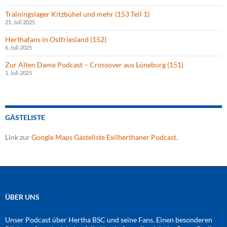
Trainingslager Kitzbühel und mehr (153 Teil 1)
21. Juli 2025
Herthafans in Ostfriesland (152)
6. Juli 2025
Zur Alten Dame Podcast – Crossover aus Lüneburg (151)
1. Juli 2025
GÄSTELISTE
Link zur
Google Maps Gästeliste Exilherthaner Podcast
.
ÜBER UNS
Unser Podcast über Hertha BSC und seine Fans. Einen besonderen