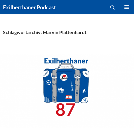
Zum
Suchen
Exilherthaner Podcast
Inhalt
PRIMÄR
springen
MENÜ
Schlagwortarchiv: Marvin Plattenhardt