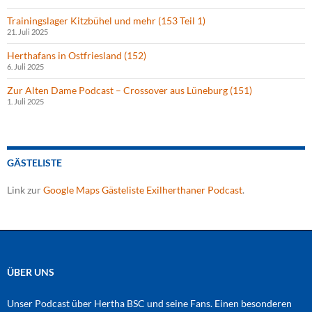
Trainingslager Kitzbühel und mehr (153 Teil 1)
21. Juli 2025
Herthafans in Ostfriesland (152)
6. Juli 2025
Zur Alten Dame Podcast – Crossover aus Lüneburg (151)
1. Juli 2025
GÄSTELISTE
Link zur
Google Maps Gästeliste Exilherthaner Podcast
.
ÜBER UNS
Unser Podcast über Hertha BSC und seine Fans. Einen besonderen