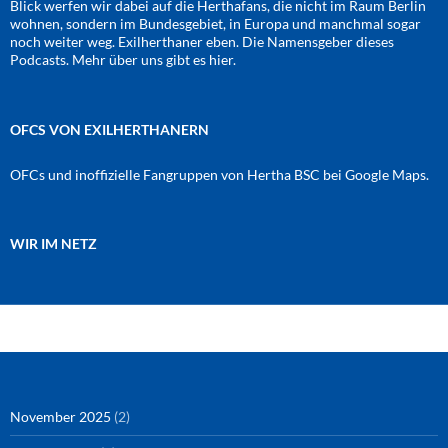
Blick werfen wir dabei auf die Herthafans, die nicht im Raum Berlin
wohnen, sondern im Bundesgebiet, in Europa und manchmal sogar
noch weiter weg. Exilherthaner eben. Die Namensgeber dieses
Podcasts. Mehr über uns gibt es
hier
.
OFCS VON EXILHERTHANERN
OFCs und inoffizielle Fangruppen von Hertha BSC bei Google Maps.
WIR IM NETZ
Amazon
RSS-Feed
YouTube
Spotify
Instagram
Podigee
November 2025
(2)