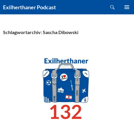
Zum
Suchen
Exilherthaner Podcast
Inhalt
PRIMÄR
springen
MENÜ
Schlagwortarchiv: Sascha Dibowski