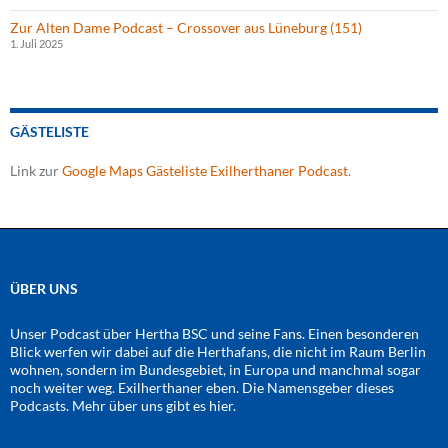
Zur Alten Dame Podcast – Crossover aus Lüneburg (151)
1. Juli 2025
GÄSTELISTE
Link zur
Google Maps Gästeliste Exilherthaner Podcast
.
ÜBER UNS
Unser Podcast über Hertha BSC und seine Fans. Einen besonderen
Blick werfen wir dabei auf die Herthafans, die nicht im Raum Berlin
wohnen, sondern im Bundesgebiet, in Europa und manchmal sogar
noch weiter weg. Exilherthaner eben. Die Namensgeber dieses
Podcasts. Mehr über uns gibt es
hier
.