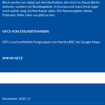
Blick werfen wir dabei auf die Herthafans, die nicht im Raum Berlin
wohnen, sondern im Bundesgebiet, in Europa und manchmal sogar
noch weiter weg. Exilherthaner eben. Die Namensgeber dieses
Podcasts. Mehr über uns gibt es
hier
.
OFCS VON EXILHERTHANERN
OFCs und inoffizielle Fangruppen von Hertha BSC bei Google Maps.
WIR IM NETZ
Amazon
RSS-Feed
YouTube
Spotify
Instagram
Podigee
November 2025
(2)