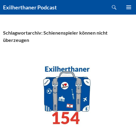
Zum
Suchen
Exilherthaner Podcast
Inhalt
PRIMÄR
springen
MENÜ
Schlagwortarchiv: Schienenspieler können nicht
überzeugen