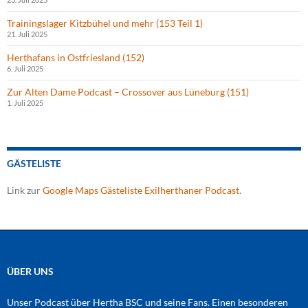
Trainingslager Kitzbühel und mehr (153 Teil 1)
21. Juli 2025
Herthafans in Ostfriesland (152)
6. Juli 2025
Zur Alten Dame Podcast – Crossover aus Lüneburg (151)
1. Juli 2025
GÄSTELISTE
Link zur
Google Maps Gästeliste Exilherthaner Podcast
.
ÜBER UNS
Unser Podcast über Hertha BSC und seine Fans. Einen besonderen