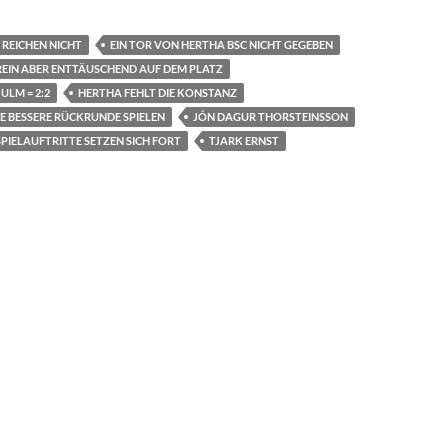
 REICHEN NICHT
EIN TOR VON HERTHA BSC NICHT GEGEBEN
REIN ABER ENTTÄUSCHEND AUF DEM PLATZ
ULM = 2:2
HERTHA FEHLT DIE KONSTANZ
E BESSERE RÜCKRUNDE SPIELEN
JÓN DAGUR THORSTEINSSON
PIELAUFTRITTE SETZEN SICH FORT
TJARK ERNST