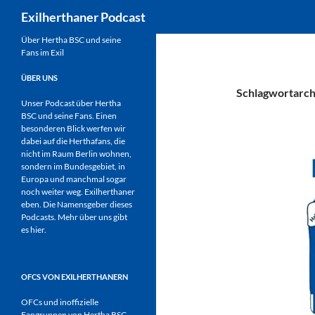
Suchen
Exilherthaner Podcast
Zum
Über Hertha BSC und seine
Fans im Exil
Inhalt
springen
ÜBER UNS
Schlagwortarchi
Unser Podcast über Hertha
BSC und seine Fans. Einen
besonderen Blick werfen wir
dabei auf die Herthafans, die
nicht im Raum Berlin wohnen,
sondern im Bundesgebiet, in
Europa und manchmal sogar
noch weiter weg. Exilherthaner
eben. Die Namensgeber dieses
Podcasts. Mehr über uns gibt
es
hier
.
OFCS VON EXILHERTHANERN
OFCs und inoffizielle
Fangruppen von Hertha BSC