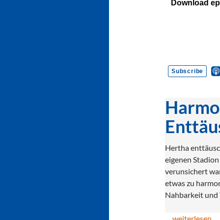
Harmon
Enttäu
Hertha enttäusc
eigenen Stadion 
verunsichert war
etwas zu harmon
Nahbarkeit und
…
weiterlesen