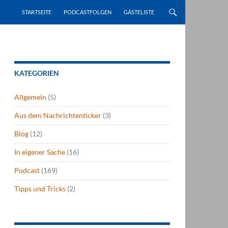
STARTSEITE
PODCASTFOLGEN
GÄSTELISTE
KATEGORIEN
Allgemein
(5)
Aus dem Nachrichtenticker
(3)
Blog
(12)
In eigener Sache
(16)
Podcast
(169)
Tipps und Tricks
(2)