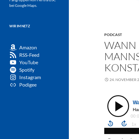
bei Google Maps.
WIR IM NETZ
PODCAST
WANN L
Amazon
MANNS
RSS-Feed
YouTube
KONSTA
Spotify
Instagram
24. NOVEMBER 
Podigee