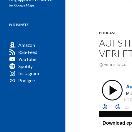
bei Google Maps.
WIR IM NETZ
PODCAST
AUFST
Amazon
VERLE
RSS-Feed
YouTube
20. JULI 2024
Spotify
Instagram
Podigee