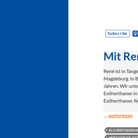
Mit Re
René ist in Tan
Magdeburg. In Ber
Jahren. Wir unte
Exilherthaner i
Exilherthaner, R
…
weiterlesen
ALS HERTHAFAN 
HERTHAPODCAST