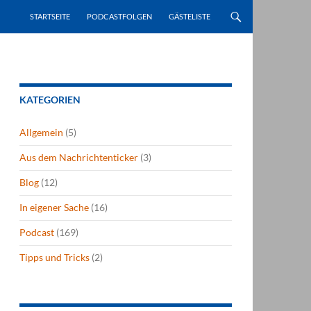
STARTSEITE
PODCASTFOLGEN
GÄSTELISTE
KATEGORIEN
Allgemein
(5)
Aus dem Nachrichtenticker
(3)
Blog
(12)
In eigener Sache
(16)
Podcast
(169)
Tipps und Tricks
(2)