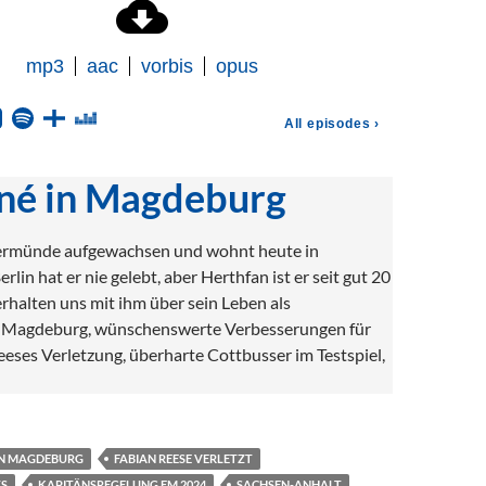
né in Magdeburg
germünde aufgewachsen und wohnt heute in
lin hat er nie gelebt, aber Herthfan ist er seit gut 20
rhalten uns mit ihm über sein Leben als
n Magdeburg, wünschenswerte Verbesserungen für
eeses Verletzung, überharte Cottbusser im Testspiel,
IN MAGDEBURG
FABIAN REESE VERLETZT
S
KAPITÄNSREGELUNG EM 2024
SACHSEN-ANHALT