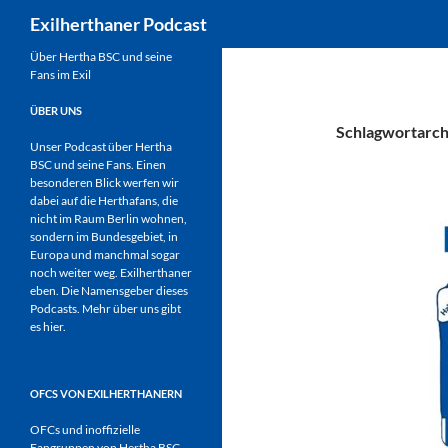
Suchen
Exilherthaner Podcast
Zum
Über Hertha BSC und seine
Fans im Exil
Inhalt
springen
ÜBER UNS
Schlagwortarchi
Unser Podcast über Hertha
BSC und seine Fans. Einen
besonderen Blick werfen wir
dabei auf die Herthafans, die
nicht im Raum Berlin wohnen,
sondern im Bundesgebiet, in
Europa und manchmal sogar
noch weiter weg. Exilherthaner
eben. Die Namensgeber dieses
Podcasts. Mehr über uns gibt
es
hier
.
OFCS VON EXILHERTHANERN
OFCs und inoffizielle
Fangruppen von Hertha BSC