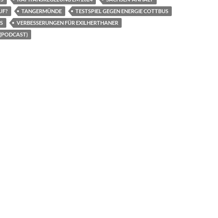
UF?
TANGERMÜNDE
TESTSPIEL GEGEN ENERGIE COTTBUS
S
VERBESSERUNGEN FÜR EXILHERTHANER
(PODCAST)