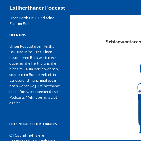
Suchen
Exilherthaner Podcast
Zum
Über Hertha BSC und seine
Fans im Exil
Inhalt
springen
ÜBER UNS
Schlagwortarch
Unser Podcast über Hertha
BSC und seine Fans. Einen
besonderen Blick werfen wir
dabei auf die Herthafans, die
nicht im Raum Berlin wohnen,
sondern im Bundesgebiet, in
Europa und manchmal sogar
noch weiter weg. Exilherthaner
eben. Die Namensgeber dieses
Podcasts. Mehr über uns gibt
es
hier
.
OFCS VON EXILHERTHANERN
OFCs und inoffizielle
Fangruppen von Hertha BSC