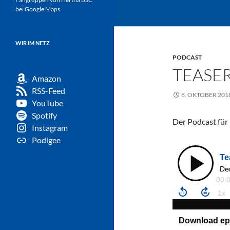
bei Google Maps.
WIR IM NETZ
PODCAST
TEASER
Amazon
RSS-Feed
8. OKTOBER 201
YouTube
Spotify
Der Podcast für
Instagram
Podigee