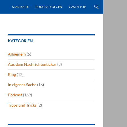
STARTSEITE
PODCASTFOLGEN
GÄSTELISTE
KATEGORIEN
Allgemein
(5)
Aus dem Nachrichtenticker
(3)
Blog
(12)
In eigener Sache
(16)
Podcast
(169)
Tipps und Tricks
(2)