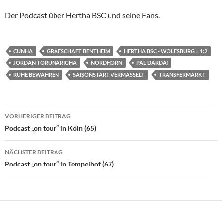
Der Podcast über Hertha BSC und seine Fans.
CUNHA
GRAFSCHAFT BENTHEIM
HERTHA BSC - WOLFSBURG = 1:2
JORDAN TORUNARIGHA
NORDHORN
PAL DARDAI
RUHE BEWAHREN
SAISONSTART VERMASSELT
TRANSFERMARKT
Beitragsnavigation
VORHERIGER BEITRAG
Podcast „on tour“ in Köln (65)
NÄCHSTER BEITRAG
Podcast „on tour“ in Tempelhof (67)