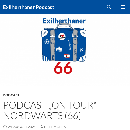
Zum
Suchen
Exilherthaner Podcast
Inhalt
PRIMÄR
springen
MENÜ
PODCAST
PODCAST „ON TOUR“
NORDWÄRTS (66)
24. AUGUST 2021
BREHMCHEN