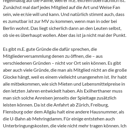
regelmäßig auf die Palme, weil er m.E. extrem oberflächlich ist.
Zunächst mal darf jedes Mitglied auf die Art und Weise Fan
sein, wie er/sie will und kann. Und natürlich stimmt auch, dass
es zumutbar ist zur MV zu kommen, wenn man in oder bei
Berlin wohnt. Das liegt sicherlich dann an den Leuten selbst,
ob sie es überhaupt wollen. Aber das ist ja nicht mal der Punkt.
Es gibt m.E. gute Gründe die dafür sprechen, die
Mitgliederversammlung denen zu öffnen, die – aus
verschiedenen Gründen – nicht vor Ort sein können. Es gibt
aber auch viele Gründe, die man als Mitglied nicht an die große
Glocke hängt, weil es einem vielleicht unangenehm ist. Ihr habt
alle mitbekommen, wie sich Mieten und Lebensmittelpreise in
den letzten Jahren entwickelt haben. Als Exilherthaner muss
man sich solche Anreisen jenseits der Spieltage zusätzlich
leisten können. Da ist die Anfahrt ab Zürich, Freiburg,
Flensburg oder dem Allgäu halt eine andere Hausnummer, als
die U-Bahn ab Mehringdamm. Für einige entstehen auch
Unterbringungskosten, die viele nicht mehr tragen können. Ich