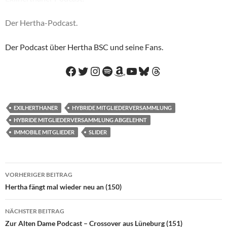
Der Hertha-Podcast.
Der Podcast über Hertha BSC und seine Fans.
Facebook
Twitter
Instagram
Spotify
Amazon
YouTube
Bluesky
Threads
EXILHERTHANER
HYBRIDE MITGLIEDERVERSAMMLUNG
HYBRIDE MITGLIEDERVERSAMMLUNG ABGELEHNT
IMMOBILE MITGLIEDER
SLIDER
Beitragsnavigation
VORHERIGER BEITRAG
Hertha fängt mal wieder neu an (150)
NÄCHSTER BEITRAG
Zur Alten Dame Podcast – Crossover aus Lüneburg (151)