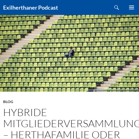
Zum
Suchen
Exilherthaner Podcast
Inhalt
PRIMÄR
springen
MENÜ
BLOG
HYBRIDE
MITGLIEDERVERSAMMLUN
– HERTHAFAMILIE ODER