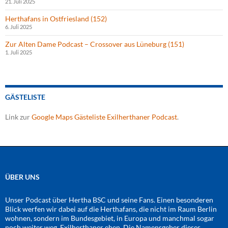
21. Juli 2025
Herthafans in Ostfriesland (152)
6. Juli 2025
Zur Alten Dame Podcast – Crossover aus Lüneburg (151)
1. Juli 2025
GÄSTELISTE
Link zur
Google Maps Gästeliste Exilherthaner Podcast
.
ÜBER UNS
Unser Podcast über Hertha BSC und seine Fans. Einen besonderen
Blick werfen wir dabei auf die Herthafans, die nicht im Raum Berlin
wohnen, sondern im Bundesgebiet, in Europa und manchmal sogar
noch weiter weg. Exilherthaner eben. Die Namensgeber dieses