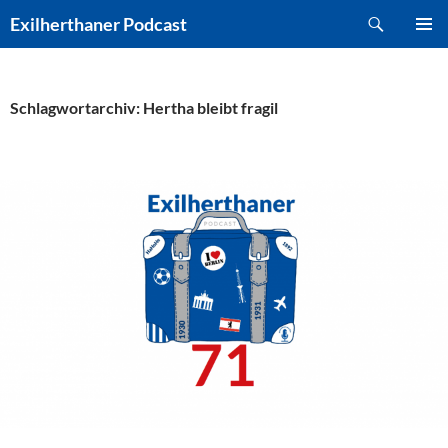
Zum
Suchen
Exilherthaner Podcast
Inhalt
PRIMÄR
springen
MENÜ
Schlagwortarchiv: Hertha bleibt fragil