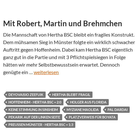
Mit Robert, Martin und Brehmchen
Die Mannschaft von Hertha BSC bleibt ein fragiles Konstrukt.
Dem mühsamen Sieg in Münster folgte ein wirklich schwacher
Auftritt gegen Hoffenheim. Dabei kam Hertha BSC eigentlich
ganz gut in die Partie und mit 3 Pflichtspielsiegen in Folge
hätten wir mehr Selbstbewusstsein erwartet. Dennoch
genügte ein …
weiterlesen
DEYOVAISIO ZEEFUIK
HERTHA BLEIBT FRAGIL
HOFFENHEIM - HERTHA BSC = 2:0
HOLGER AUS FLORIDA
KEINE STIMMUNG IN SINSHEIM
MYZIANE MAOLIDA
PAL DARDAI
PEKARIK AUF DER LINKEN SEITE
PLATZVERWEIS FÜR BOYATA
PREUSSEN MÜNSTER - HERTHA BSC = 1:3