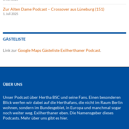
Zur Alten Dame Podcast – Crossover aus Lüneburg (151)
1. Juli 2025
GÄSTELISTE
Link zur
Google Maps Gästeliste Exilherthaner Podcast
.
ÜBER UNS
Unser Podcast über Hertha BSC und seine Fans. Einen besonderen
Blick werfen wir dabei auf die Herthafans, die nicht im Raum Berlin
wohnen, sondern im Bundesgebiet, in Europa und manchmal sogar
noch weiter weg. Exilherthaner eben. Die Namensgeber dieses
Podcasts. Mehr über uns gibt es
hier
.