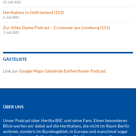
21. Juli 2025
Herthafans in Ostfriesland (152)
6. Juli 2025
Zur Alten Dame Podcast – Crossover aus Lüneburg (151)
1. Juli 2025
GÄSTELISTE
Link zur
Google Maps Gästeliste Exilherthaner Podcast
.
ÜBER UNS
Unser Podcast über Hertha BSC und seine Fans. Einen besonderen
Blick werfen wir dabei auf die Herthafans, die nicht im Raum Berlin
wohnen, sondern im Bundesgebiet, in Europa und manchmal sogar