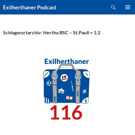
Zum
Suchen
Exilherthaner Podcast
Inhalt
PRIMÄR
springen
MENÜ
Schlagwortarchiv: Hertha BSC – St.Pauli = 1:2