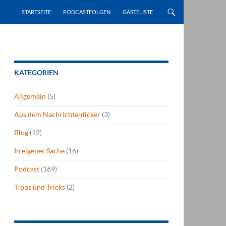
STARTSEITE
PODCASTFOLGEN
GÄSTELISTE
KATEGORIEN
Allgemein
(5)
Aus dem Nachrichtenticker
(3)
Blog
(12)
In eigener Sache
(16)
Podcast
(169)
Tipps und Tricks
(2)