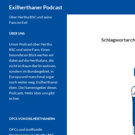
Suchen
Exilherthaner Podcast
Zum
Über Hertha BSC und seine
Fans im Exil
Inhalt
springen
ÜBER UNS
Schlagwortarchi
Unser Podcast über Hertha
BSC und seine Fans. Einen
besonderen Blick werfen wir
dabei auf die Herthafans, die
nicht im Raum Berlin wohnen,
sondern im Bundesgebiet, in
Europa und manchmal sogar
noch weiter weg. Exilherthaner
eben. Die Namensgeber dieses
Podcasts. Mehr über uns gibt
es
hier
.
OFCS VON EXILHERTHANERN
OFCs und inoffizielle
Fangruppen von Hertha BSC