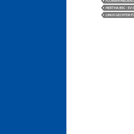
FLORIAN NIEDER
HERTHA BSC - SV 0
LINUS GECHTER F