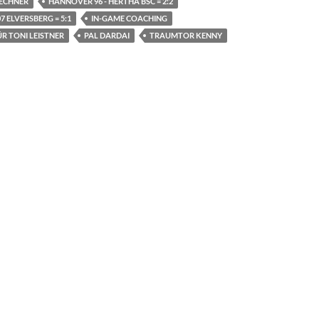
LECHNER
HANNOVER 96 - HERTHA BSC = 2:2
7 ELVERSBERG = 5:1
IN-GAME COACHING
ÜR TONI LEISTNER
PAL DARDAI
TRAUMTOR KENNY