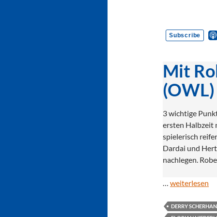
Mit Ro
(OWL)
3 wichtige Punkt
ersten Halbzeit
spielerisch reif
Dardai und Hert
nachlegen. Robe
…
weiterlesen
DERRY SCHERHA