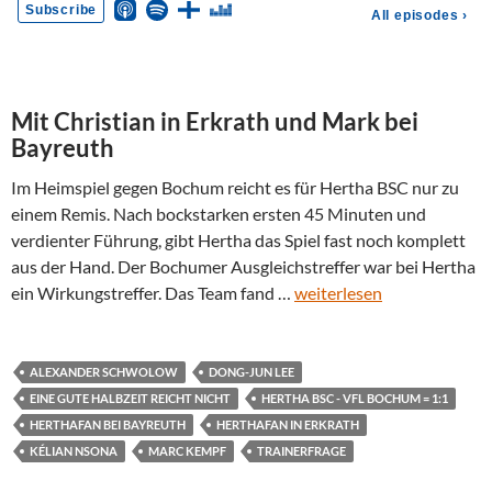
Mit Christian in Erkrath und Mark bei
Bayreuth
Im Heimspiel gegen Bochum reicht es für Hertha BSC nur zu
einem Remis. Nach bockstarken ersten 45 Minuten und
verdienter Führung, gibt Hertha das Spiel fast noch komplett
aus der Hand. Der Bochumer Ausgleichstreffer war bei Hertha
ein Wirkungstreffer. Das Team fand …
weiterlesen
ALEXANDER SCHWOLOW
DONG-JUN LEE
EINE GUTE HALBZEIT REICHT NICHT
HERTHA BSC - VFL BOCHUM = 1:1
HERTHAFAN BEI BAYREUTH
HERTHAFAN IN ERKRATH
KÉLIAN NSONA
MARC KEMPF
TRAINERFRAGE