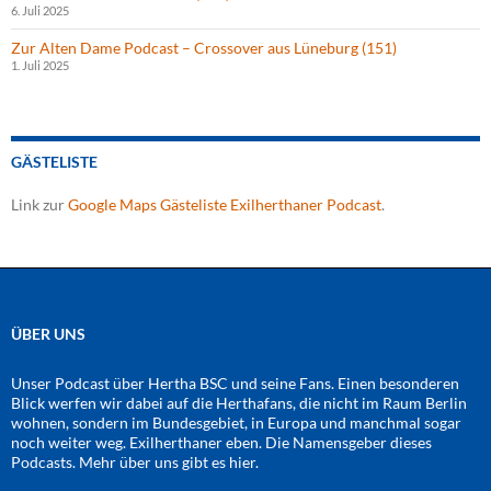
6. Juli 2025
Zur Alten Dame Podcast – Crossover aus Lüneburg (151)
1. Juli 2025
GÄSTELISTE
Link zur
Google Maps Gästeliste Exilherthaner Podcast
.
ÜBER UNS
Unser Podcast über Hertha BSC und seine Fans. Einen besonderen
Blick werfen wir dabei auf die Herthafans, die nicht im Raum Berlin
wohnen, sondern im Bundesgebiet, in Europa und manchmal sogar
noch weiter weg. Exilherthaner eben. Die Namensgeber dieses
Podcasts. Mehr über uns gibt es
hier
.