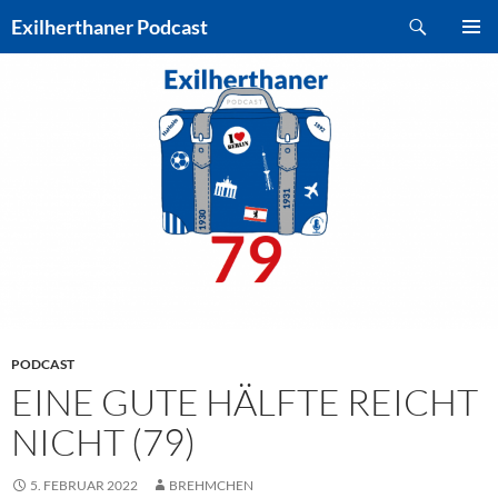
Zum
Suchen
Exilherthaner Podcast
Inhalt
PRIMÄR
springen
MENÜ
PODCAST
EINE GUTE HÄLFTE REICHT
NICHT (79)
5. FEBRUAR 2022
BREHMCHEN