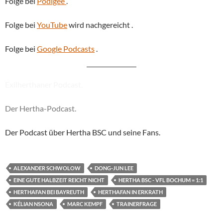
Folge bei
Podigee
.
Folge bei
YouTube
wird nachgereicht .
Folge bei
Google Podcasts
.
Exilherthaner Podcast.
Der Hertha-Podcast.
Der Podcast über Hertha BSC und seine Fans.
ALEXANDER SCHWOLOW
DONG-JUN LEE
EINE GUTE HALBZEIT REICHT NICHT
HERTHA BSC - VFL BOCHUM = 1:1
HERTHAFAN BEI BAYREUTH
HERTHAFAN IN ERKRATH
KÉLIAN NSONA
MARC KEMPF
TRAINERFRAGE