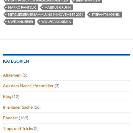
HERTHA BSC - JAHN REGENSBURG = 2:0
IBRAHIM MAZA
MARKO PANTELIĆ
MARKUS GRUHN
MITGLIEDERVERSAMMLUNG IM NOVEMBER 2024
STEPAN TIMOSHIN
UWE DINNEBIER
WOLFGANG SIDKA
KATEGORIEN
Allgemein
(5)
Aus dem Nachrichtenticker
(3)
Blog
(12)
In eigener Sache
(16)
Podcast
(169)
Tipps und Tricks
(2)