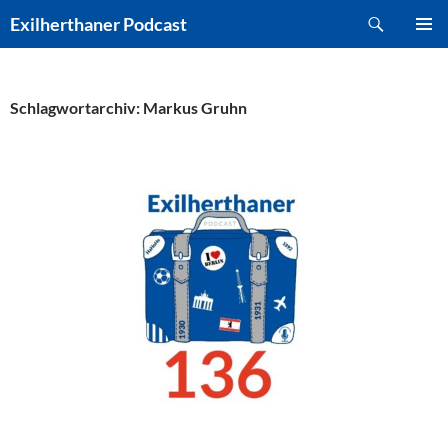
Zum
Suchen
Exilherthaner Podcast
Inhalt
PRIMÄR
springen
MENÜ
Schlagwortarchiv: Markus Gruhn