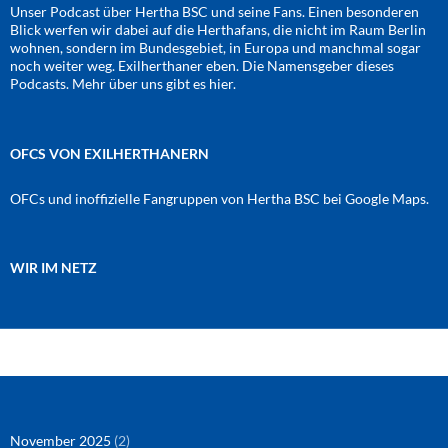
Unser Podcast über Hertha BSC und seine Fans. Einen besonderen
Blick werfen wir dabei auf die Herthafans, die nicht im Raum Berlin
wohnen, sondern im Bundesgebiet, in Europa und manchmal sogar
noch weiter weg. Exilherthaner eben. Die Namensgeber dieses
Podcasts. Mehr über uns gibt es
hier
.
OFCS VON EXILHERTHANERN
OFCs und inoffizielle Fangruppen von Hertha BSC bei Google Maps.
WIR IM NETZ
Amazon
RSS-Feed
YouTube
Spotify
Instagram
Podigee
November 2025
(2)