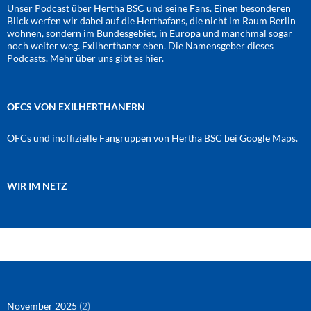
Unser Podcast über Hertha BSC und seine Fans. Einen besonderen
Blick werfen wir dabei auf die Herthafans, die nicht im Raum Berlin
wohnen, sondern im Bundesgebiet, in Europa und manchmal sogar
noch weiter weg. Exilherthaner eben. Die Namensgeber dieses
Podcasts. Mehr über uns gibt es
hier
.
OFCS VON EXILHERTHANERN
OFCs und inoffizielle Fangruppen von Hertha BSC bei Google Maps.
WIR IM NETZ
Amazon
RSS-Feed
YouTube
Spotify
Instagram
Podigee
November 2025
(2)