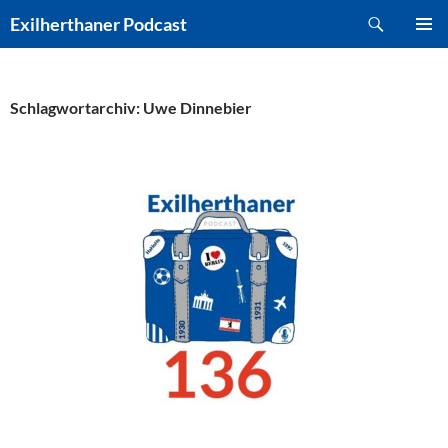
Zum
Suchen
Exilherthaner Podcast
Inhalt
PRIMÄR
springen
MENÜ
Schlagwortarchiv: Uwe Dinnebier