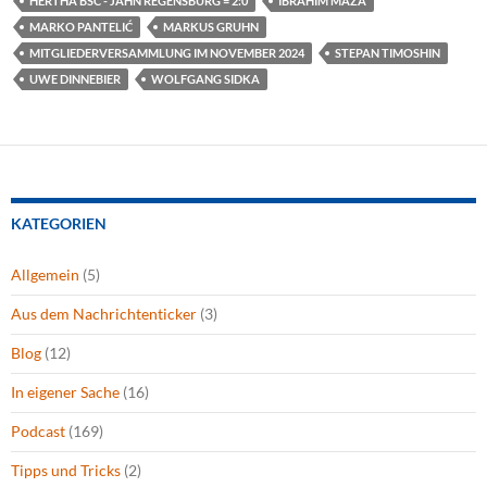
HERTHA BSC - JAHN REGENSBURG = 2:0
IBRAHIM MAZA
MARKO PANTELIĆ
MARKUS GRUHN
MITGLIEDERVERSAMMLUNG IM NOVEMBER 2024
STEPAN TIMOSHIN
UWE DINNEBIER
WOLFGANG SIDKA
KATEGORIEN
Allgemein
(5)
Aus dem Nachrichtenticker
(3)
Blog
(12)
In eigener Sache
(16)
Podcast
(169)
Tipps und Tricks
(2)