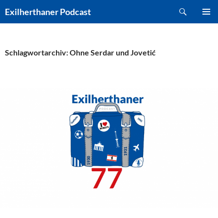
Zum
Suchen
Exilherthaner Podcast
Inhalt
PRIMÄR
springen
MENÜ
Schlagwortarchiv: Ohne Serdar und Jovetić