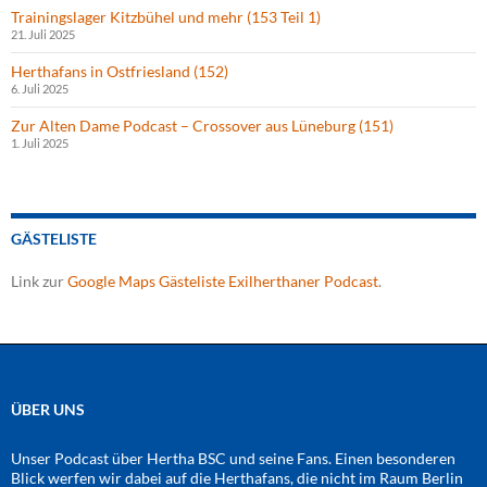
Trainingslager Kitzbühel und mehr (153 Teil 1)
21. Juli 2025
Herthafans in Ostfriesland (152)
6. Juli 2025
Zur Alten Dame Podcast – Crossover aus Lüneburg (151)
1. Juli 2025
GÄSTELISTE
Link zur
Google Maps Gästeliste Exilherthaner Podcast
.
ÜBER UNS
Unser Podcast über Hertha BSC und seine Fans. Einen besonderen
Blick werfen wir dabei auf die Herthafans, die nicht im Raum Berlin