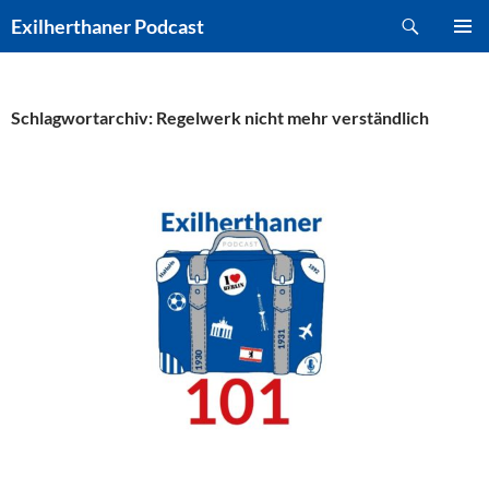
Zum
Suchen
Exilherthaner Podcast
Inhalt
PRIMÄR
springen
MENÜ
Schlagwortarchiv: Regelwerk nicht mehr verständlich