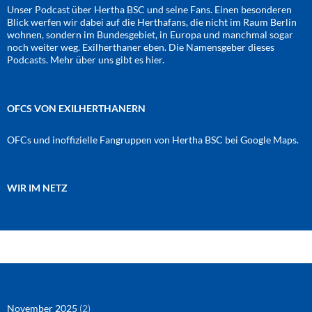
Unser Podcast über Hertha BSC und seine Fans. Einen besonderen
Blick werfen wir dabei auf die Herthafans, die nicht im Raum Berlin
wohnen, sondern im Bundesgebiet, in Europa und manchmal sogar
noch weiter weg. Exilherthaner eben. Die Namensgeber dieses
Podcasts. Mehr über uns gibt es
hier
.
OFCS VON EXILHERTHANERN
OFCs und inoffizielle Fangruppen von Hertha BSC bei Google Maps.
WIR IM NETZ
Amazon
RSS-Feed
YouTube
Spotify
Instagram
Podigee
November 2025
(2)