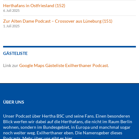
Herthafans in Ostfriesland (152)
6. Juli 2025
Zur Alten Dame Podcast – Crossover aus Lüneburg (151)
1. Juli 2025
GÄSTELISTE
Link zur
Google Maps Gästeliste Exilherthaner Podcast
.
ÜBER UNS
Unser Podcast über Hertha BSC und seine Fans. Einen besonderen
Blick werfen wir dabei auf die Herthafans, die nicht im Raum Berlin
wohnen, sondern im Bundesgebiet, in Europa und manchmal sogar
noch weiter weg. Exilherthaner eben. Die Namensgeber dieses
Podcasts. Mehr über uns gibt es
hier
.