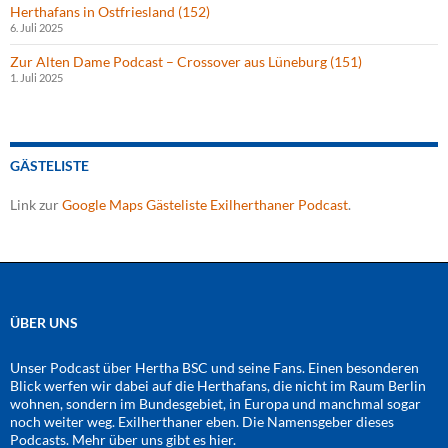
Herthafans in Ostfriesland (152)
6. Juli 2025
Zur Alten Dame Podcast – Crossover aus Lüneburg (151)
1. Juli 2025
GÄSTELISTE
Link zur
Google Maps Gästeliste Exilherthaner Podcast
.
ÜBER UNS
Unser Podcast über Hertha BSC und seine Fans. Einen besonderen
Blick werfen wir dabei auf die Herthafans, die nicht im Raum Berlin
wohnen, sondern im Bundesgebiet, in Europa und manchmal sogar
noch weiter weg. Exilherthaner eben. Die Namensgeber dieses
Podcasts. Mehr über uns gibt es
hier
.