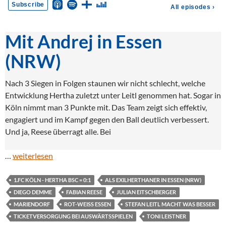
Mit Andrej in Essen
(NRW)
Nach 3 Siegen in Folgen staunen wir nicht schlecht, welche
Entwicklung Hertha zuletzt unter Leitl genommen hat. Sogar in
Köln nimmt man 3 Punkte mit. Das Team zeigt sich effektiv,
engagiert und im Kampf gegen den Ball deutlich verbessert.
Und ja, Reese überragt alle. Bei
…
weiterlesen
1.FC KÖLN - HERTHA BSC = 0:1
ALS EXILHERTHANER IN ESSEN (NRW)
DIEGO DEMME
FABIAN REESE
JULIAN EITSCHBERGER
MARIENDORF
ROT-WEISS ESSEN
STEFAN LEITL MACHT WAS BESSER
TICKETVERSORGUNG BEI AUSWÄRTSSPIELEN
TONI LEISTNER