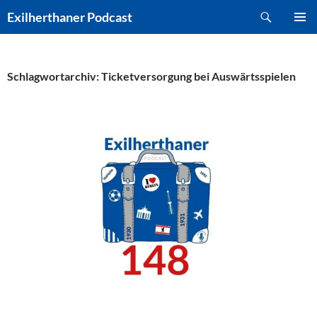
Zum
Suchen
Exilherthaner Podcast
Inhalt
PRIMÄR
springen
MENÜ
Schlagwortarchiv: Ticketversorgung bei Auswärtsspielen