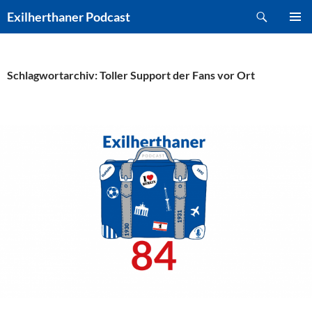
Zum
Suchen
Exilherthaner Podcast
Inhalt
PRIMÄR
springen
MENÜ
Schlagwortarchiv: Toller Support der Fans vor Ort