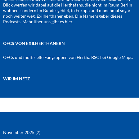
Blick werfen wir dabei auf die Herthafans, die nicht im Raum Berlin
wohnen, sondern im Bundesgebiet, in Europa und manchmal sogar
noch weiter weg. Exilherthaner eben. Die Namensgeber dieses
Podcasts. Mehr über uns gibt es
hier
.
OFCS VON EXILHERTHANERN
OFCs und inoffizielle Fangruppen von Hertha BSC bei Google Maps.
WIR IM NETZ
Amazon
RSS-Feed
YouTube
Spotify
Instagram
Podigee
November 2025
(2)