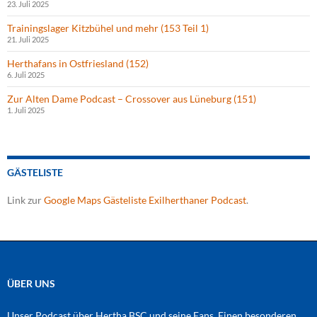
23. Juli 2025
Trainingslager Kitzbühel und mehr (153 Teil 1)
21. Juli 2025
Herthafans in Ostfriesland (152)
6. Juli 2025
Zur Alten Dame Podcast – Crossover aus Lüneburg (151)
1. Juli 2025
GÄSTELISTE
Link zur
Google Maps Gästeliste Exilherthaner Podcast
.
ÜBER UNS
Unser Podcast über Hertha BSC und seine Fans. Einen besonderen