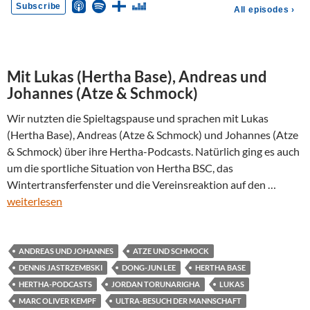
Mit Lukas (Hertha Base), Andreas und
Johannes (Atze & Schmock)
Wir nutzten die Spieltagspause und sprachen mit Lukas
(Hertha Base), Andreas (Atze & Schmock) und Johannes (Atze
& Schmock) über ihre Hertha-Podcasts. Natürlich ging es auch
um die sportliche Situation von Hertha BSC, das
Wintertransferfenster und die Vereinsreaktion auf den …
weiterlesen
ANDREAS UND JOHANNES
ATZE UND SCHMOCK
DENNIS JASTRZEMBSKI
DONG-JUN LEE
HERTHA BASE
HERTHA-PODCASTS
JORDAN TORUNARIGHA
LUKAS
MARC OLIVER KEMPF
ULTRA-BESUCH DER MANNSCHAFT