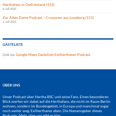
Herthafans in Ostfriesland (152)
6. Juli 2025
Zur Alten Dame Podcast – Crossover aus Lüneburg (151)
1. Juli 2025
GÄSTELISTE
Link zur
Google Maps Gästeliste Exilherthaner Podcast
.
ÜBER UNS
Unser Podcast über Hertha BSC und seine Fans. Einen besonderen
Blick werfen wir dabei auf die Herthafans, die nicht im Raum Berlin
wohnen, sondern im Bundesgebiet, in Europa und manchmal sogar
noch weiter weg. Exilherthaner eben. Die Namensgeber dieses
Podcasts. Mehr über uns gibt es
hier
.