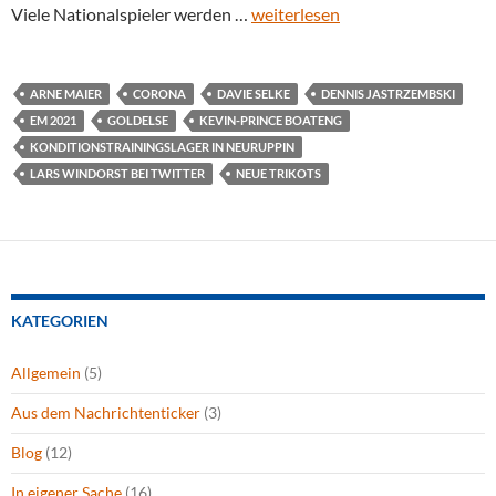
Viele Nationalspieler werden …
weiterlesen
ARNE MAIER
CORONA
DAVIE SELKE
DENNIS JASTRZEMBSKI
EM 2021
GOLDELSE
KEVIN-PRINCE BOATENG
KONDITIONSTRAININGSLAGER IN NEURUPPIN
LARS WINDORST BEI TWITTER
NEUE TRIKOTS
KATEGORIEN
Allgemein
(5)
Aus dem Nachrichtenticker
(3)
Blog
(12)
In eigener Sache
(16)