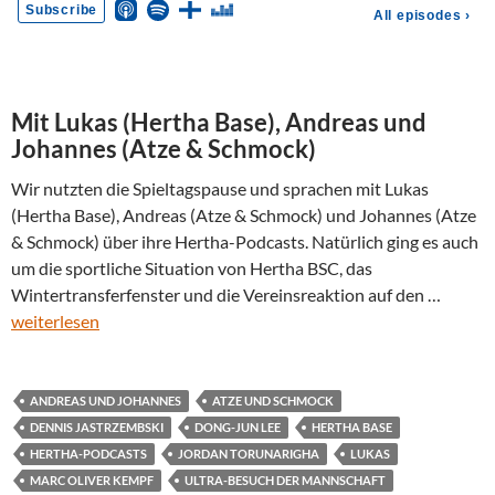
Mit Lukas (Hertha Base), Andreas und
Johannes (Atze & Schmock)
Wir nutzten die Spieltagspause und sprachen mit Lukas
(Hertha Base), Andreas (Atze & Schmock) und Johannes (Atze
& Schmock) über ihre Hertha-Podcasts. Natürlich ging es auch
um die sportliche Situation von Hertha BSC, das
Wintertransferfenster und die Vereinsreaktion auf den …
weiterlesen
ANDREAS UND JOHANNES
ATZE UND SCHMOCK
DENNIS JASTRZEMBSKI
DONG-JUN LEE
HERTHA BASE
HERTHA-PODCASTS
JORDAN TORUNARIGHA
LUKAS
MARC OLIVER KEMPF
ULTRA-BESUCH DER MANNSCHAFT