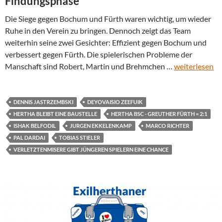
Findungsphase
Die Siege gegen Bochum und Fürth waren wichtig, um wieder
Ruhe in den Verein zu bringen. Dennoch zeigt das Team
weiterhin seine zwei Gesichter: Effizient gegen Bochum und
verbessert gegen Fürth. Die spielerischen Probleme der
Manschaft sind Robert, Martin und Brehmchen …
weiterlesen
DENNIS JASTRZEMBSKI
DEYOVAISIO ZEEFUIK
HERTHA BLEIBT EINE BAUSTELLE
HERTHA BSC - GREUTHER FÜRTH = 2:1
ISHAK BELFODIL
JURGEN EKKELENKAMP
MARCO RICHTER
PAL DARDAI
TOBIAS STIELER
VERLETZTENMISERE GIBT JÜNGEREN SPIELERN EINE CHANCE