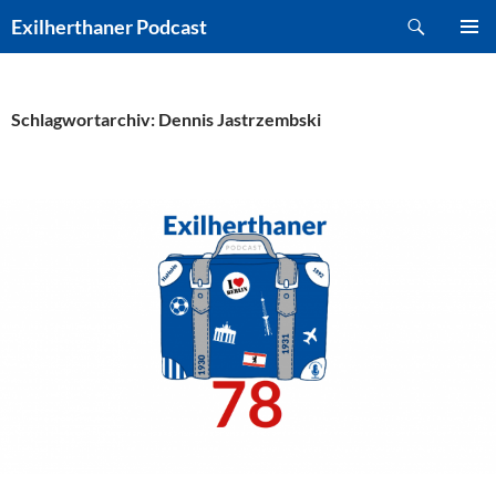
Zum
Suchen
Exilherthaner Podcast
Inhalt
PRIMÄR
springen
MENÜ
Schlagwortarchiv: Dennis Jastrzembski