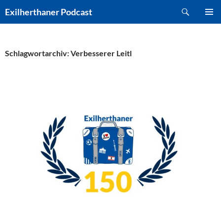
Zum
Suchen
Exilherthaner Podcast
Inhalt
PRIMÄR
springen
MENÜ
Schlagwortarchiv: Verbesserer Leitl