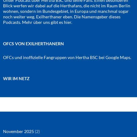
Unser Podcast über Hertha BSC und seine Fans. Einen besonderen
Blick werfen wir dabei auf die Herthafans, die nicht im Raum Berlin
wohnen, sondern im Bundesgebiet, in Europa und manchmal sogar
noch weiter weg. Exilherthaner eben. Die Namensgeber dieses
Podcasts. Mehr über uns gibt es
hier
.
OFCS VON EXILHERTHANERN
OFCs und inoffizielle Fangruppen von Hertha BSC bei Google Maps.
WIR IM NETZ
Amazon
RSS-Feed
YouTube
Spotify
Instagram
Podigee
November 2025
(2)