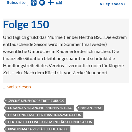
Folge 150
Und täglich grüßt das Murmeltier bei Hertha BSC. Die extrem
enttäuschende Saison wird im Sommer (mal wieder)
wesentliche Umbrüche im Kader erforderlich machen. Die
finanzielle Situation bleibt angespannt und schränkt die
Handlungsfreiheit des Vereins – vermutlich noch für längere
Zeit – ein. Nach dem Rücktritt von Zecke Neuendorf
…
weiterlesen
„ZECKE“ NEUENDORF TRITT ZURÜCK
CUISANCE VERLÄNGERT SEINEN VERTRAG
FABIAN REESE
FESSEL UND LAST - HERTHAS FINANZSITUATION
HERTHA SPIELT EINE EXTREM ENTTÄUSCHENDE SAISON
IBRAHIM MAZA VERLÄSST HERTHA BSC