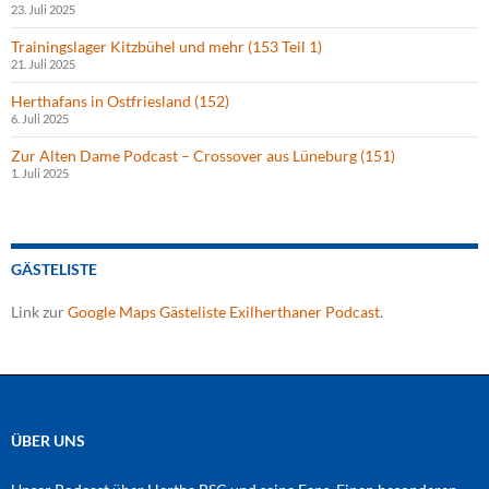
23. Juli 2025
Trainingslager Kitzbühel und mehr (153 Teil 1)
21. Juli 2025
Herthafans in Ostfriesland (152)
6. Juli 2025
Zur Alten Dame Podcast – Crossover aus Lüneburg (151)
1. Juli 2025
GÄSTELISTE
Link zur
Google Maps Gästeliste Exilherthaner Podcast
.
ÜBER UNS