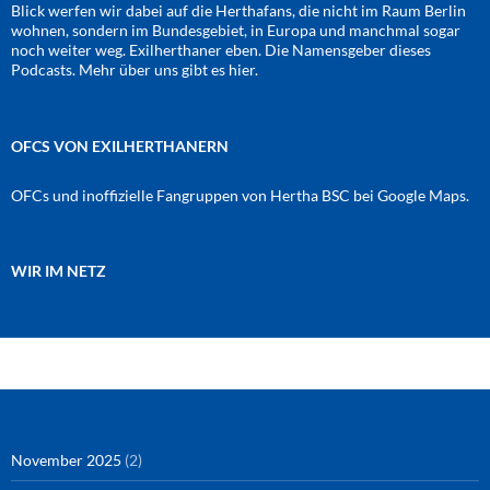
Blick werfen wir dabei auf die Herthafans, die nicht im Raum Berlin
wohnen, sondern im Bundesgebiet, in Europa und manchmal sogar
noch weiter weg. Exilherthaner eben. Die Namensgeber dieses
Podcasts. Mehr über uns gibt es
hier
.
OFCS VON EXILHERTHANERN
OFCs und inoffizielle Fangruppen von Hertha BSC bei Google Maps.
WIR IM NETZ
Amazon
RSS-Feed
YouTube
Spotify
Instagram
Podigee
November 2025
(2)