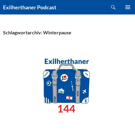
Zum
Suchen
Exilherthaner Podcast
Inhalt
PRIMÄR
springen
MENÜ
Schlagwortarchiv: Winterpause