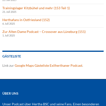
Trainingslager Kitzbühel und mehr (153 Teil 1)
21. Juli 2025
Herthafans in Ostfriesland (152)
6. Juli 2025
Zur Alten Dame Podcast – Crossover aus Lüneburg (151)
1. Juli 2025
GÄSTELISTE
Link zur
Google Maps Gästeliste Exilherthaner Podcast
.
ÜBER UNS
Unser Podcast über Hertha BSC und seine Fans. Einen besonderen