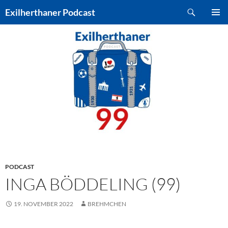
Zum
Suchen
Exilherthaner Podcast
Inhalt
PRIMÄR
springen
MENÜ
PODCAST
INGA BÖDDELING (99)
19. NOVEMBER 2022
BREHMCHEN