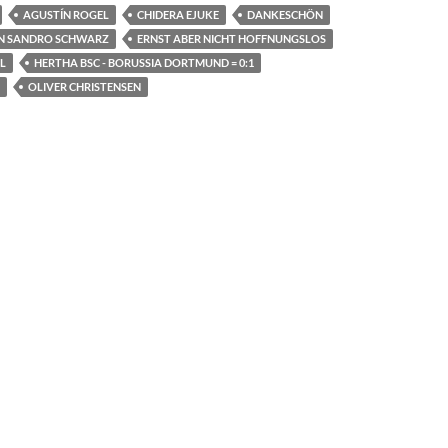
AGUSTÍN ROGEL
CHIDERA EJUKE
DANKESCHÖN
N SANDRO SCHWARZ
ERNST ABER NICHT HOFFNUNGSLOS
L
HERTHA BSC - BORUSSIA DORTMUND = 0:1
OLIVER CHRISTENSEN