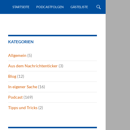
STARTSEITE
PODCASTFOLGEN
GÄSTELISTE
KATEGORIEN
Allgemein
(5)
Aus dem Nachrichtenticker
(3)
Blog
(12)
In eigener Sache
(16)
Podcast
(169)
Tipps und Tricks
(2)