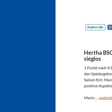
Hertha BSC
sieglos
1 Punkt nach 4 S
den Spielergebni
Saison fort. Ma
positive Aspekte
Mario …
weiterl