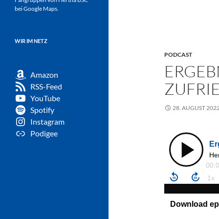
bei Google Maps.
WIR IM NETZ
PODCAST
ERGEB
Amazon
ZUFRIE
RSS-Feed
YouTube
28. AUGUST 202
Spotify
Instagram
Podigee