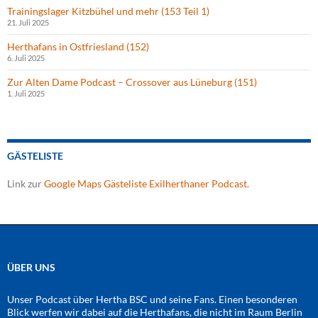
Trainingslager Kitzbühel und mehr (153 Teil 1)
21. Juli 2025
Herthafans in Ostfriesland (152)
6. Juli 2025
Zur Alten Dame Podcast – Crossover aus Lüneburg (151)
1. Juli 2025
GÄSTELISTE
Link zur
Google Maps Gästeliste Exilherthaner Podcast
.
ÜBER UNS
Unser Podcast über Hertha BSC und seine Fans. Einen besonderen
Blick werfen wir dabei auf die Herthafans, die nicht im Raum Berlin