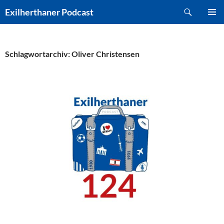
Zum
Suchen
Exilherthaner Podcast
Inhalt
PRIMÄR
springen
MENÜ
Schlagwortarchiv: Oliver Christensen