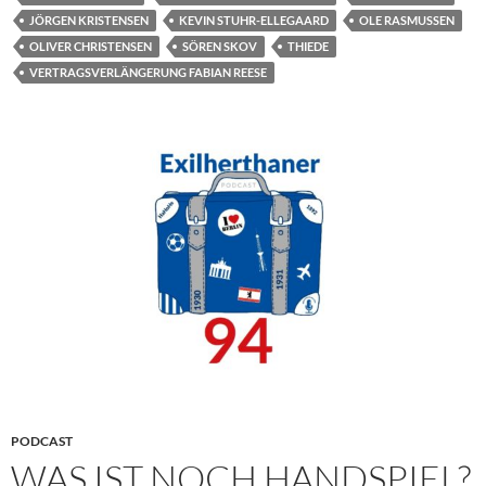
JÖRGEN KRISTENSEN
KEVIN STUHR-ELLEGAARD
OLE RASMUSSEN
OLIVER CHRISTENSEN
SÖREN SKOV
THIEDE
VERTRAGSVERLÄNGERUNG FABIAN REESE
PODCAST
WAS IST NOCH HANDSPIEL?