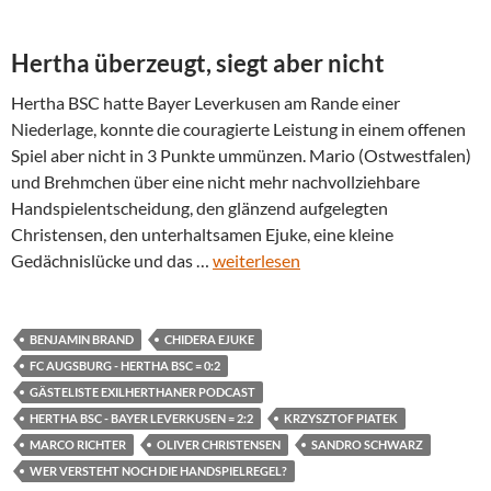
Hertha überzeugt, siegt aber nicht
Hertha BSC hatte Bayer Leverkusen am Rande einer
Niederlage, konnte die couragierte Leistung in einem offenen
Spiel aber nicht in 3 Punkte ummünzen. Mario (Ostwestfalen)
und Brehmchen über eine nicht mehr nachvollziehbare
Handspielentscheidung, den glänzend aufgelegten
Christensen, den unterhaltsamen Ejuke, eine kleine
Gedächnislücke und das …
weiterlesen
BENJAMIN BRAND
CHIDERA EJUKE
FC AUGSBURG - HERTHA BSC = 0:2
GÄSTELISTE EXILHERTHANER PODCAST
HERTHA BSC - BAYER LEVERKUSEN = 2:2
KRZYSZTOF PIATEK
MARCO RICHTER
OLIVER CHRISTENSEN
SANDRO SCHWARZ
WER VERSTEHT NOCH DIE HANDSPIELREGEL?