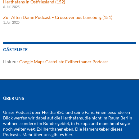
Herthafans in Ostfriesland (152)
6. Juli 2025
Zur Alten Dame Podcast – Crossover aus Lüneburg (151)
1. Juli 2025
GÄSTELISTE
Link zur
Google Maps Gästeliste Exilherthaner Podcast
.
ÜBER UNS
Unser Podcast über Hertha BSC und seine Fans. Einen besonderen
Blick werfen wir dabei auf die Herthafans, die nicht im Raum Berlin
wohnen, sondern im Bundesgebiet, in Europa und manchmal sogar
noch weiter weg. Exilherthaner eben. Die Namensgeber dieses
Podcasts. Mehr über uns gibt es
hier
.