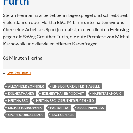
Fürth
Stefan Hermanns arbeitet beim Tagesspiegel und schreibt seit
vielen Jahren über Hertha BSC. Mit ihm unterhalten wir uns
über seine Arbeit als Sportjournalist, den verdienten Heimsieg
gegen die SpVgg Greuther Fürth, die gute Premiere von Michał
Karbownik und die vielen offenen Kaderfragen.
81 Minuten Hertha
…
weiterlesen
ALEXANDER ZORNIGER
EIN SIEG FÜR DIE HERTHASEELE
EXILHERTHANER
EXILHERTHANER PODCAST
HARIS TABAKOVIC
HERTHA BSC
HERTHA BSC - GREUTHER FÜRTH = 5:0
MICHAŁ KARBOWNIK
PAL DARDAI
SMAIL PREVLJAK
SPORTJOURNALISMUS
TAGESSPIEGEL