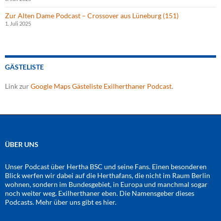
Zur Alten Dame Podcast – Crossover aus Lüneburg (151)
1. Juli 2025
GÄSTELISTE
Link zur
Google Maps Gästeliste Exilherthaner Podcast
.
ÜBER UNS
Unser Podcast über Hertha BSC und seine Fans. Einen besonderen
Blick werfen wir dabei auf die Herthafans, die nicht im Raum Berlin
wohnen, sondern im Bundesgebiet, in Europa und manchmal sogar
noch weiter weg. Exilherthaner eben. Die Namensgeber dieses
Podcasts. Mehr über uns gibt es
hier
.