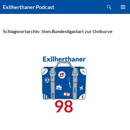
Zum
Suchen
Exilherthaner Podcast
Inhalt
PRIMÄR
springen
MENÜ
Schlagwortarchiv: Vom Bundesligastart zur Ostkurve