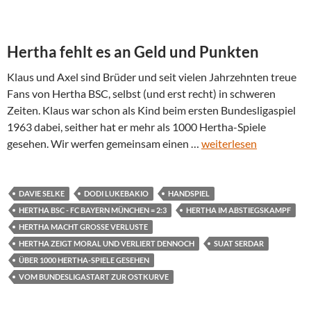
Hertha fehlt es an Geld und Punkten
Klaus und Axel sind Brüder und seit vielen Jahrzehnten treue
Fans von Hertha BSC, selbst (und erst recht) in schweren
Zeiten. Klaus war schon als Kind beim ersten Bundesligaspiel
1963 dabei, seither hat er mehr als 1000 Hertha-Spiele
gesehen. Wir werfen gemeinsam einen …
weiterlesen
DAVIE SELKE
DODI LUKEBAKIO
HANDSPIEL
HERTHA BSC - FC BAYERN MÜNCHEN = 2:3
HERTHA IM ABSTIEGSKAMPF
HERTHA MACHT GROSSE VERLUSTE
HERTHA ZEIGT MORAL UND VERLIERT DENNOCH
SUAT SERDAR
ÜBER 1000 HERTHA-SPIELE GESEHEN
VOM BUNDESLIGASTART ZUR OSTKURVE