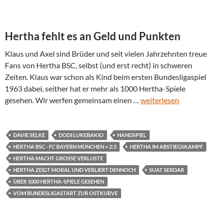
Hertha fehlt es an Geld und Punkten
Klaus und Axel sind Brüder und seit vielen Jahrzehnten treue
Fans von Hertha BSC, selbst (und erst recht) in schweren
Zeiten. Klaus war schon als Kind beim ersten Bundesligaspiel
1963 dabei, seither hat er mehr als 1000 Hertha-Spiele
gesehen. Wir werfen gemeinsam einen …
weiterlesen
DAVIE SELKE
DODI LUKEBAKIO
HANDSPIEL
HERTHA BSC - FC BAYERN MÜNCHEN = 2:3
HERTHA IM ABSTIEGSKAMPF
HERTHA MACHT GROSSE VERLUSTE
HERTHA ZEIGT MORAL UND VERLIERT DENNOCH
SUAT SERDAR
ÜBER 1000 HERTHA-SPIELE GESEHEN
VOM BUNDESLIGASTART ZUR OSTKURVE