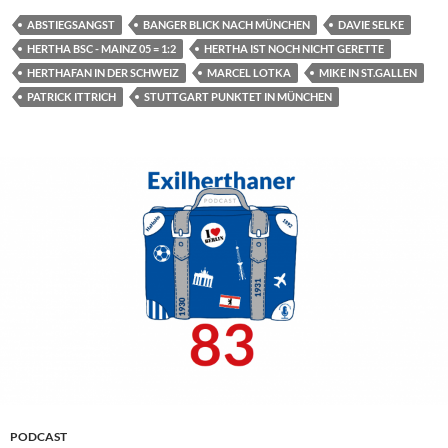
ABSTIEGSANGST
BANGER BLICK NACH MÜNCHEN
DAVIE SELKE
HERTHA BSC - MAINZ 05 = 1:2
HERTHA IST NOCH NICHT GERETTE
HERTHAFAN IN DER SCHWEIZ
MARCEL LOTKA
MIKE IN ST.GALLEN
PATRICK ITTRICH
STUTTGART PUNKTET IN MÜNCHEN
PODCAST