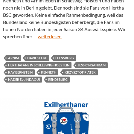
Kenneth und Arnim leben in Schleswig-Holstein und haben
noch nie in Berlin gelebt. Dennoch sind sie Fans von Hertha
BSC geworden. Keine einfache Rahmenbedingung, weil das
Bundesland keine Bundesligisten beherbergt, die Fans im
hohen Norden haben in jeder Saison 34 Auswärtsspiele. Wir
sprechen über …
weiterlesen
ARNIM
DAVIE SELKE
FLENSBURG
HERTHAFANS IN SCHLESWIG-HOLSTEIN
JESSIC NGANKAM
KAY BERNSTEIN
KENNETH
KRZYSZTOF PIĄTEK
NADER EL-JINDAOUI
RENDSBURG