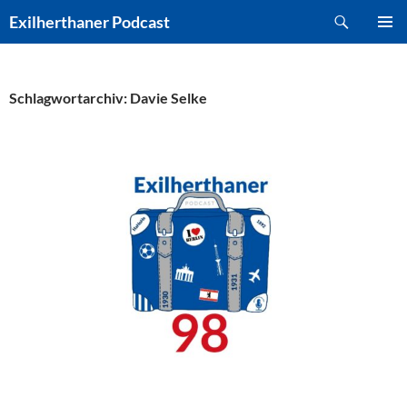
Zum
Suchen
Exilherthaner Podcast
Inhalt
PRIMÄR
springen
MENÜ
Schlagwortarchiv: Davie Selke