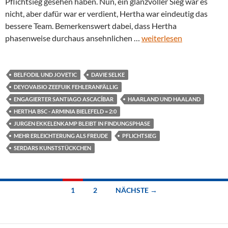
Pflichtsieg gesehen haben. Nun, ein glanzvoller Sieg war es
nicht, aber dafür war er verdient, Hertha war eindeutig das
bessere Team. Bemerkenswert dabei, dass Hertha
phasenweise durchaus ansehnlichen …
weiterlesen
BELFODIL UND JOVETIC
DAVIE SELKE
DEYOVAISIO ZEEFUIK FEHLERANFÄLLIG
ENGAGIERTER SANTIAGO ASCACÍBAR
HAARLAND UND HAALAND
HERTHA BSC - ARMINIA BIELEFELD = 2:0
JURGEN EKKELENKAMP BLEIBT IN FINDUNGSPHASE
MEHR ERLEICHTERUNG ALS FREUDE
PFLICHTSIEG
SERDARS KUNSTSTÜCKCHEN
Beitragsnavigation
1
2
NÄCHSTE →