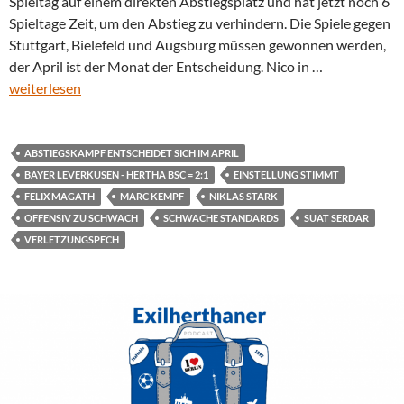
Spieltag auf einem direkten Abstiegsplatz und hat jetzt noch 6
Spieltage Zeit, um den Abstieg zu verhindern. Die Spiele gegen
Stuttgart, Bielefeld und Augsburg müssen gewonnen werden,
der April ist der Monat der Entscheidung. Nico in …
weiterlesen
ABSTIEGSKAMPF ENTSCHEIDET SICH IM APRIL
BAYER LEVERKUSEN - HERTHA BSC = 2:1
EINSTELLUNG STIMMT
FELIX MAGATH
MARC KEMPF
NIKLAS STARK
OFFENSIV ZU SCHWACH
SCHWACHE STANDARDS
SUAT SERDAR
VERLETZUNGSPECH