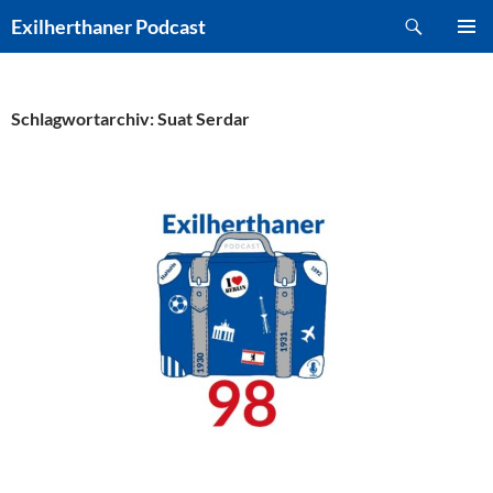
Zum
Suchen
Exilherthaner Podcast
Inhalt
PRIMÄR
springen
MENÜ
Schlagwortarchiv: Suat Serdar