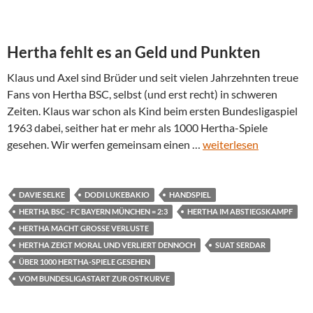
Hertha fehlt es an Geld und Punkten
Klaus und Axel sind Brüder und seit vielen Jahrzehnten treue
Fans von Hertha BSC, selbst (und erst recht) in schweren
Zeiten. Klaus war schon als Kind beim ersten Bundesligaspiel
1963 dabei, seither hat er mehr als 1000 Hertha-Spiele
gesehen. Wir werfen gemeinsam einen …
weiterlesen
DAVIE SELKE
DODI LUKEBAKIO
HANDSPIEL
HERTHA BSC - FC BAYERN MÜNCHEN = 2:3
HERTHA IM ABSTIEGSKAMPF
HERTHA MACHT GROSSE VERLUSTE
HERTHA ZEIGT MORAL UND VERLIERT DENNOCH
SUAT SERDAR
ÜBER 1000 HERTHA-SPIELE GESEHEN
VOM BUNDESLIGASTART ZUR OSTKURVE