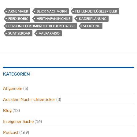
ARNE MAIER
BLICK NACH VORN
FEHLENDE FLÜGELSPIELER
FREDI BOBIC
HERTHAFAN IN CHILE
KADERPLANUNG
PERSONELLER UMBRUCH BEI HERTHA BSC
SCOUTING
SUAT SERDAR
VALPARAISO
KATEGORIEN
Allgemein
(5)
Aus dem Nachrichtenticker
(3)
Blog
(12)
In eigener Sache
(16)
Podcast
(169)