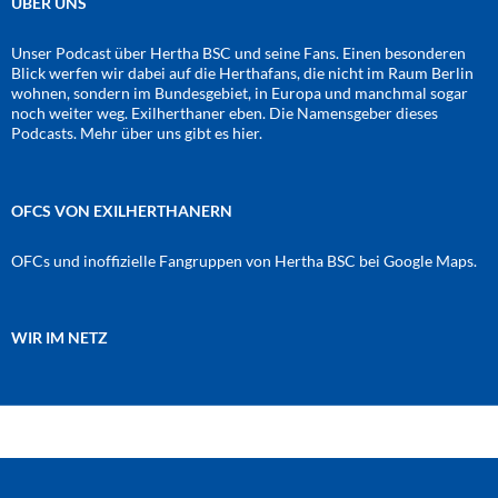
ÜBER UNS
Unser Podcast über Hertha BSC und seine Fans. Einen besonderen
Blick werfen wir dabei auf die Herthafans, die nicht im Raum Berlin
wohnen, sondern im Bundesgebiet, in Europa und manchmal sogar
noch weiter weg. Exilherthaner eben. Die Namensgeber dieses
Podcasts. Mehr über uns gibt es
hier
.
OFCS VON EXILHERTHANERN
OFCs und inoffizielle Fangruppen von Hertha BSC bei Google Maps.
WIR IM NETZ
Amazon
RSS-Feed
YouTube
Spotify
Instagram
Podigee