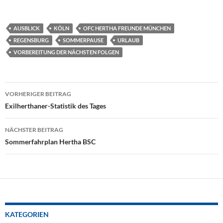
AUSBLICK
KÖLN
OFC HERTHA FREUNDE MÜNCHEN
REGENSBURG
SOMMERPAUSE
URLAUB
VORBEREITUNG DER NÄCHSTEN FOLGEN
Beitragsnavigation
VORHERIGER BEITRAG
Exilherthaner-Statistik des Tages
NÄCHSTER BEITRAG
Sommerfahrplan Hertha BSC
KATEGORIEN