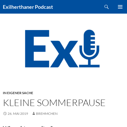
Zum
Suchen
Exilherthaner Podcast
Inhalt
PRIMÄR
springen
MENÜ
IN EIGENER SACHE
KLEINE SOMMERPAUSE
26. MAI 2019
BREHMCHEN