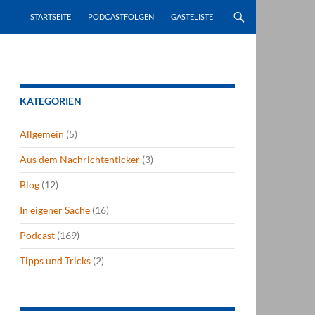
STARTSEITE
PODCASTFOLGEN
GÄSTELISTE
KATEGORIEN
Allgemein
(5)
Aus dem Nachrichtenticker
(3)
Blog
(12)
In eigener Sache
(16)
Podcast
(169)
Tipps und Tricks
(2)