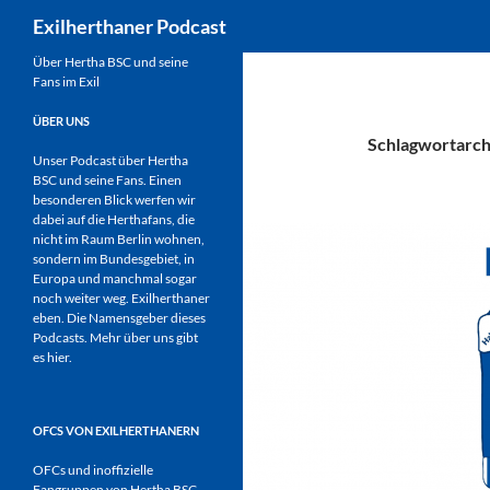
Suchen
Exilherthaner Podcast
Zum
Über Hertha BSC und seine
Fans im Exil
Inhalt
springen
ÜBER UNS
Schlagwortarchi
Unser Podcast über Hertha
BSC und seine Fans. Einen
besonderen Blick werfen wir
dabei auf die Herthafans, die
nicht im Raum Berlin wohnen,
sondern im Bundesgebiet, in
Europa und manchmal sogar
noch weiter weg. Exilherthaner
eben. Die Namensgeber dieses
Podcasts. Mehr über uns gibt
es
hier
.
OFCS VON EXILHERTHANERN
OFCs und inoffizielle
Fangruppen von Hertha BSC