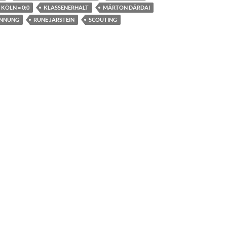
 KÖLN = 0:0
KLASSENERHALT
MÁRTON DÁRDAI
INNUNG
RUNE JARSTEIN
SCOUTING