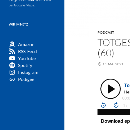
bei Google Maps.
WIR IM NETZ
PODCAST
TOTGE
Amazon
(60)
RSS-Feed
YouTube
15. MAI 2021
Spotify
Instagram
Podigee