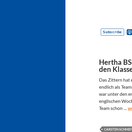
Hertha BSC
den Klass
Das Zittern hat 
endlich als Team
war unter den e
englischen Woche
Team schon …
w
CARSTEN SCHMID