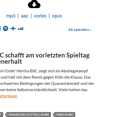
 schafft am vorletzten Spieltag
enerhalt
ein Ende! Hertha BSC zeigt sich im Abstiegskampf
 und hält mit dem Remis gegen Köln die Klasse. Das
rschwerten Bedingungen der Quarantänezeit und der
n keine Selbstverständlichkeit. Viele hatten das
eiterlesen
T
FEHLER DER LETZTEN 2 JAHRE
FREDI BOBIC