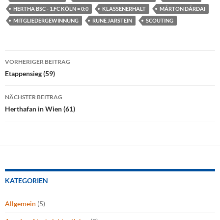
HERTHA BSC - 1.FC KÖLN = 0:0
KLASSENERHALT
MÁRTON DÁRDAI
MITGLIEDERGEWINNUNG
RUNE JARSTEIN
SCOUTING
Beitragsnavigation
VORHERIGER BEITRAG
Etappensieg (59)
NÄCHSTER BEITRAG
Herthafan in Wien (61)
KATEGORIEN
Allgemein
(5)