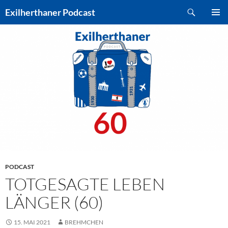
Zum
Suchen
Exilherthaner Podcast
Inhalt
PRIMÄR
springen
MENÜ
PODCAST
TOTGESAGTE LEBEN
LÄNGER (60)
15. MAI 2021
BREHMCHEN