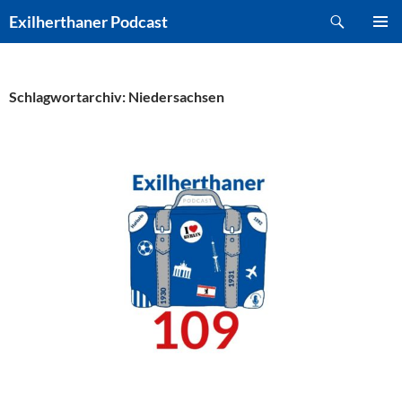
Zum
Suchen
Exilherthaner Podcast
Inhalt
PRIMÄR
springen
MENÜ
Schlagwortarchiv: Niedersachsen