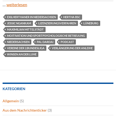
…
weiterlesen
EXILHERTHANER IN NIEDERSACHSEN
HERTHA BSC
JESSIC NGANKAM
LIZENZIERUNGSVERFAHREN
LÜNEBURG
MAXIMILIAN MITTELSTÄDT
MOITIVATION UND SPORTPSYCHOLOGISCHE BETREUUNG
NIEDERSACHSEN
PAL DARDAI
PODCAST
VEREINE DER 2.BUNDESLIGA
VERLÄNGERUNG DER ANLEIHE
WINSEN AN DER LUHE
KATEGORIEN
Allgemein
(5)
Aus dem Nachrichtenticker
(3)