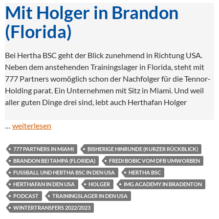
Mit Holger in Brandon
(Florida)
Bei Hertha BSC geht der Blick zunehmend in Richtung USA.
Neben dem anstehenden Trainingslager in Florida, steht mit
777 Partners womöglich schon der Nachfolger für die Tennor-
Holding parat. Ein Unternehmen mit Sitz in Miami. Und weil
aller guten Dinge drei sind, lebt auch Herthafan Holger
…
weiterlesen
777 PARTNERS IN MIAMI
BISHERIGE HINRUNDE (KURZER RÜCKBLICK)
BRANDON BEI TAMPA (FLORIDA)
FREDI BOBIC VOM DFB UMWORBEN
FUSSBALL UND HERTHA BSC IN DEN USA
HERTHA BSC
HERTHAFAN IN DEN USA
HOLGER
IMG ACADEMY IN BRADENTON
PODCAST
TRAININGSLAGER IN DEN USA
WINTERTRANSFERS 2022/2023