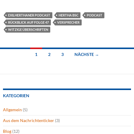
EXILHERTHANER PODCAST
HERTHA BSC
PODCAST
RÜCKBLICK AUF FOLGE 47
VERSPRECHER
WITZIGE ÜBERSCHRIFTEN
Beitragsnavigation
1
2
3
NÄCHSTE →
KATEGORIEN
Allgemein
(5)
Aus dem Nachrichtenticker
(3)
Blog
(12)