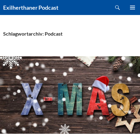
Zum
Suchen
Exilherthaner Podcast
Inhalt
PRIMÄR
springen
MENÜ
Schlagwortarchiv: Podcast