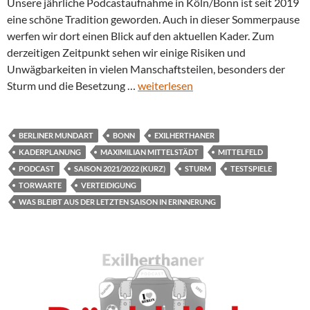
Unsere jährliche Podcastaufnahme in Köln/Bonn ist seit 2019
eine schöne Tradition geworden. Auch in dieser Sommerpause
werfen wir dort einen Blick auf den aktuellen Kader. Zum
derzeitigen Zeitpunkt sehen wir einige Risiken und
Unwägbarkeiten in vielen Manschaftsteilen, besonders der
Sturm und die Besetzung …
weiterlesen
BERLINER MUNDART
BONN
EXILHERTHANER
KADERPLANUNG
MAXIMILIAN MITTELSTÄDT
MITTELFELD
PODCAST
SAISON 2021/2022 (KURZ)
STURM
TESTSPIELE
TORWARTE
VERTEIDIGUNG
WAS BLEIBT AUS DER LETZTEN SAISON IN ERINNERUNG