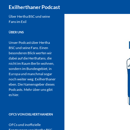
Suchen
Exilherthaner Podcast
Zum
Über Hertha BSC und seine
Fans im Exil
Inhalt
springen
ÜBER UNS
Unser Podcast über Hertha
BSC und seine Fans. Einen
besonderen Blick werfen wir
dabei auf die Herthafans, die
nicht im Raum Berlin wohnen,
sondern im Bundesgebiet, in
Europa und manchmal sogar
noch weiter weg. Exilherthaner
eben. Die Namensgeber dieses
Podcasts. Mehr über uns gibt
es
hier
.
OFCS VON EXILHERTHANERN
OFCs und inoffizielle
Fangruppen von Hertha BSC