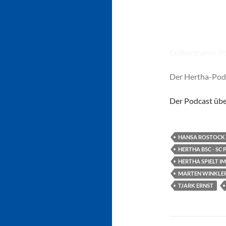
Exilherthaner P
Der Hertha-Pod
Der Podcast übe
HANSA ROSTOCK -
HERTHA BSC - SC 
HERTHA SPIELT I
MARTEN WINKLE
TJARK ERNST
Beitragsn