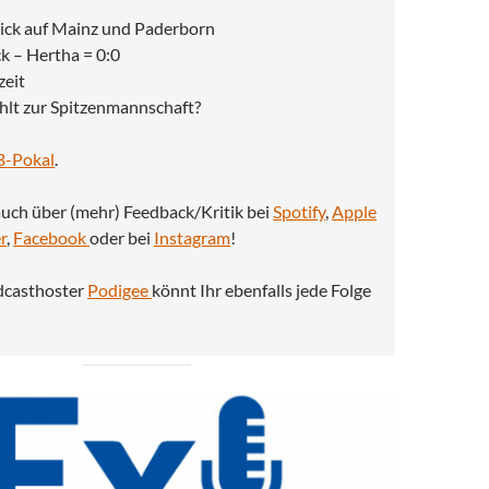
ick auf Mainz und Paderborn
k – Hertha = 0:0
zeit
hlt zur Spitzenmannschaft?
B-Pokal
.
auch über (mehr) Feedback/Kritik bei
Spotify
,
Apple
r
,
Facebook
oder bei
Instagram
!
dcasthoster
Podigee
könnt Ihr ebenfalls jede Folge