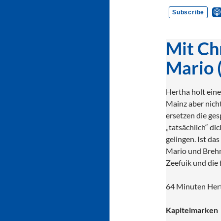
Mit Chr
Mario (
Hertha holt eine
Mainz aber nich
ersetzen die ges
„tatsächlich“ dic
gelingen. Ist das
Mario und Brehm
Zeefuik und die
64 Minuten Hert
Kapitelmarken