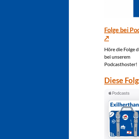
Folge bei Po
↗
Höre die Folge d
bei unserem
Podcasthoster!
Diese Folg