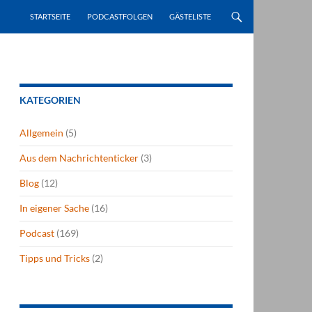
STARTSEITE
PODCASTFOLGEN
GÄSTELISTE
KATEGORIEN
Allgemein
(5)
Aus dem Nachrichtenticker
(3)
Blog
(12)
In eigener Sache
(16)
Podcast
(169)
Tipps und Tricks
(2)