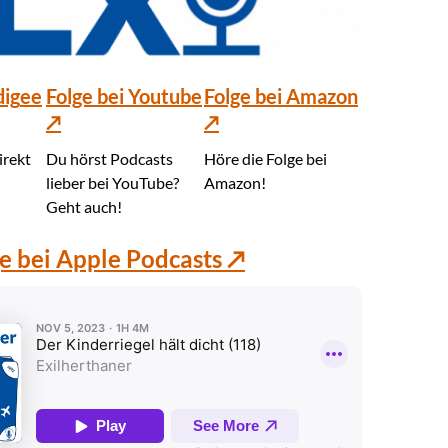
dig
ee
Folge bei Youtube
Folge bei Amazon
↗
↗
irekt
Du hörst Podcasts
Höre die Folge bei
lieber bei YouTube?
Amazon!
Geht auch!
e bei Apple Podcasts ↗