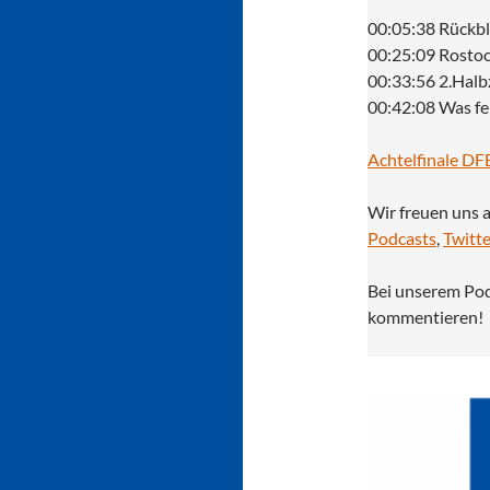
00:05:38 Rückbl
00:25:09 Rostoc
00:33:56 2.Halb
00:42:08 Was fe
Achtelfinale DF
Wir freuen uns 
Podcasts
,
Twitte
Bei unserem Po
kommentieren!