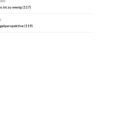
RAG
 ist zu wenig (117)
G
gelperspektive (119)