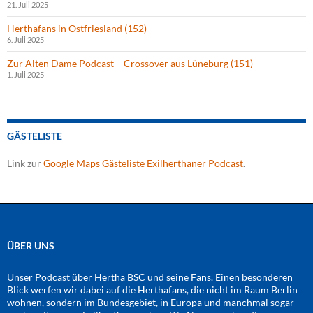
21. Juli 2025
Herthafans in Ostfriesland (152)
6. Juli 2025
Zur Alten Dame Podcast – Crossover aus Lüneburg (151)
1. Juli 2025
GÄSTELISTE
Link zur
Google Maps Gästeliste Exilherthaner Podcast
.
ÜBER UNS
Unser Podcast über Hertha BSC und seine Fans. Einen besonderen
Blick werfen wir dabei auf die Herthafans, die nicht im Raum Berlin
wohnen, sondern im Bundesgebiet, in Europa und manchmal sogar