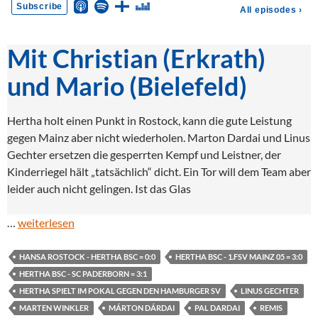
Mit Christian (Erkrath)
und Mario (Bielefeld)
Hertha holt einen Punkt in Rostock, kann die gute Leistung
gegen Mainz aber nicht wiederholen. Marton Dardai und Linus
Gechter ersetzen die gesperrten Kempf und Leistner, der
Kinderriegel hält „tatsächlich“ dicht. Ein Tor will dem Team aber
leider auch nicht gelingen. Ist das Glas
…
weiterlesen
HANSA ROSTOCK - HERTHA BSC = 0:0
HERTHA BSC - 1.FSV MAINZ 05 = 3:0
HERTHA BSC - SC PADERBORN = 3:1
HERTHA SPIELT IM POKAL GEGEN DEN HAMBURGER SV
LINUS GECHTER
MARTEN WINKLER
MÁRTON DÁRDAI
PAL DARDAI
REMIS