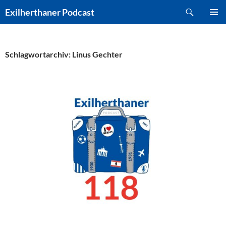
Zum
Suchen
Exilherthaner Podcast
Inhalt
PRIMÄR
springen
MENÜ
Schlagwortarchiv: Linus Gechter