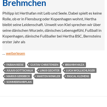
Brehmchen
Philipp ist Herthafan mit Leib und Seele. Dabei spielt es keine
Rolle, ob er in Flensburg oder Kopenhagen wohnt, Hertha
bleibt seine Leidenschaft. Unweit von Kiel sprechen wir über
seine dänischen Wurzeln, dänisches Lebensgefühl, Fußball in
Kopenhagen, dänische Fußballer bei Hertha BSC, Bernsteins
erster Jahr als
…
weiterlesen
FABIAN REESE
GUSTAV CHRISTENSEN
IBRAHIM MAZA
JULIUS GOTTSCHALK
LINUS GECHTER
LUCA WOLLSCHLÄGER
MARIUS GERSBECK
MARTEN WINKLER
PASCAL KLEMENS
SOMMERFAHRPLAN