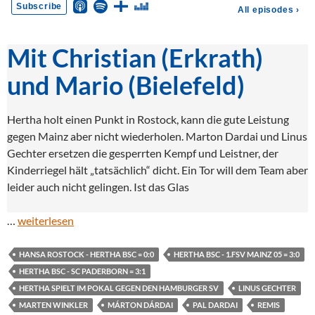
Mit Christian (Erkrath)
und Mario (Bielefeld)
Hertha holt einen Punkt in Rostock, kann die gute Leistung
gegen Mainz aber nicht wiederholen. Marton Dardai und Linus
Gechter ersetzen die gesperrten Kempf und Leistner, der
Kinderriegel hält „tatsächlich“ dicht. Ein Tor will dem Team aber
leider auch nicht gelingen. Ist das Glas
…
weiterlesen
HANSA ROSTOCK - HERTHA BSC = 0:0
HERTHA BSC - 1.FSV MAINZ 05 = 3:0
HERTHA BSC - SC PADERBORN = 3:1
HERTHA SPIELT IM POKAL GEGEN DEN HAMBURGER SV
LINUS GECHTER
MARTEN WINKLER
MÁRTON DÁRDAI
PAL DARDAI
REMIS